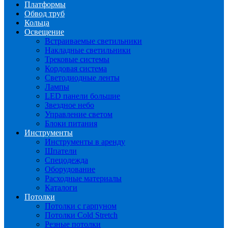
Платформы
Обвод труб
Кольца
Освещение
Встраиваемые светильники
Накладные светильники
Трековые системы
Кордовая система
Светодиодные ленты
Лампы
LED панели большие
Звездное небо
Управление светом
Блоки питания
Инструменты
Инструменты в аренду
Шпатели
Спецодежда
Оборудование
Расходные материалы
Каталоги
Потолки
Потолки с гарпуном
Потолки Cold Stretch
Резные потолки