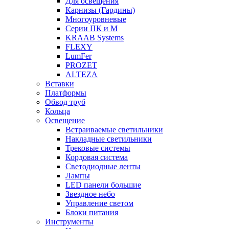
Для освещения
Карнизы (Гардины)
Многоуровневые
Серии ПК и М
KRAAB Systems
FLEXY
LumFer
PROZET
ALTEZA
Вставки
Платформы
Обвод труб
Кольца
Освещение
Встраиваемые светильники
Накладные светильники
Трековые системы
Кордовая система
Светодиодные ленты
Лампы
LED панели большие
Звездное небо
Управление светом
Блоки питания
Инструменты