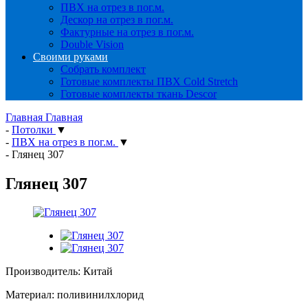
ПВХ на отрез в пог.м.
Дескор на отрез в пог.м.
Фактурные на отрез в пог.м.
Double Vision
Своими руками
Собрать комплект
Готовые комплекты ПВХ Cold Stretch
Готовые комплекты ткань Descor
Главная
Главная
-
Потолки
▼
-
ПВХ на отрез в пог.м.
▼
-
Глянец 307
Глянец 307
Производитель: Китай
Материал: поливинилхлорид