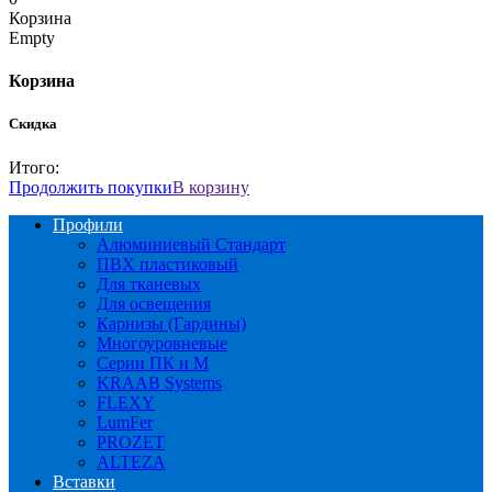
Корзина
Empty
Корзина
Скидка
Итого:
Продолжить покупки
В корзину
Профили
Алюминиевый Стандарт
ПВХ пластиковый
Для тканевых
Для освещения
Карнизы (Гардины)
Многоуровневые
Серии ПК и М
KRAAB Systems
FLEXY
LumFer
PROZET
ALTEZA
Вставки