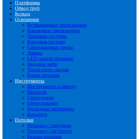
Платформы
Обвод труб
Кольца
Освещение
Встраиваемые светильники
Накладные светильники
Трековые системы
Кордовая система
Светодиодные ленты
Лампы
LED панели большие
Звездное небо
Управление светом
Блоки питания
Инструменты
Инструменты в аренду
Шпатели
Спецодежда
Оборудование
Расходные материалы
Каталоги
Потолки
Потолки с гарпуном
Потолки Cold Stretch
Резные потолки