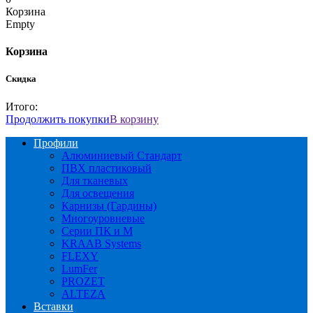
Корзина
Empty
Корзина
Скидка
Итого:
Продолжить покупки
В корзину
Профили
Алюминиевый Стандарт
ПВХ пластиковый
Для тканевых
Для освещения
Карнизы (Гардины)
Многоуровневые
Серии ПК и М
KRAAB Systems
FLEXY
LumFer
PROZET
ALTEZA
Вставки