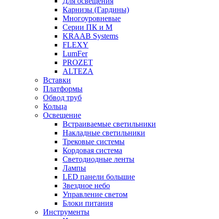
Для освещения
Карнизы (Гардины)
Многоуровневые
Серии ПК и М
KRAAB Systems
FLEXY
LumFer
PROZET
ALTEZA
Вставки
Платформы
Обвод труб
Кольца
Освещение
Встраиваемые светильники
Накладные светильники
Трековые системы
Кордовая система
Светодиодные ленты
Лампы
LED панели большие
Звездное небо
Управление светом
Блоки питания
Инструменты