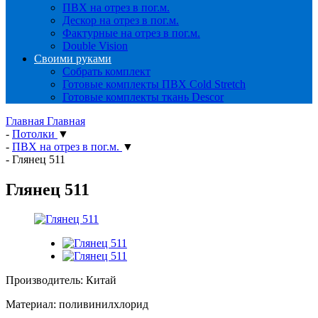
ПВХ на отрез в пог.м.
Дескор на отрез в пог.м.
Фактурные на отрез в пог.м.
Double Vision
Своими руками
Собрать комплект
Готовые комплекты ПВХ Cold Stretch
Готовые комплекты ткань Descor
Главная
Главная
-
Потолки
▼
-
ПВХ на отрез в пог.м.
▼
-
Глянец 511
Глянец 511
Производитель: Китай
Материал: поливинилхлорид