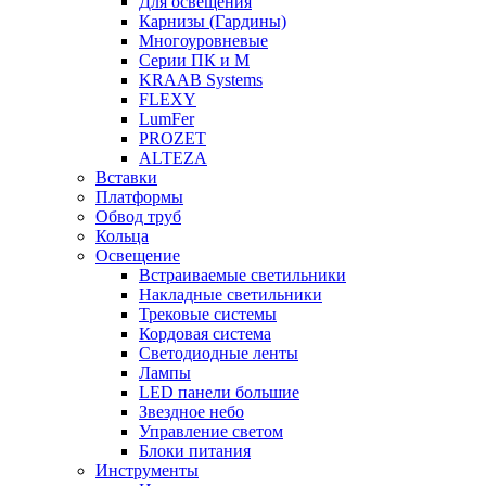
Для освещения
Карнизы (Гардины)
Многоуровневые
Серии ПК и М
KRAAB Systems
FLEXY
LumFer
PROZET
ALTEZA
Вставки
Платформы
Обвод труб
Кольца
Освещение
Встраиваемые светильники
Накладные светильники
Трековые системы
Кордовая система
Светодиодные ленты
Лампы
LED панели большие
Звездное небо
Управление светом
Блоки питания
Инструменты