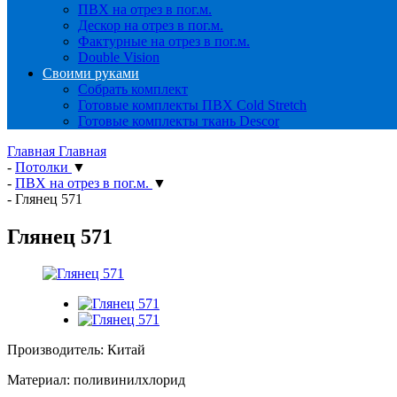
ПВХ на отрез в пог.м.
Дескор на отрез в пог.м.
Фактурные на отрез в пог.м.
Double Vision
Своими руками
Собрать комплект
Готовые комплекты ПВХ Cold Stretch
Готовые комплекты ткань Descor
Главная
Главная
-
Потолки
▼
-
ПВХ на отрез в пог.м.
▼
-
Глянец 571
Глянец 571
Производитель: Китай
Материал: поливинилхлорид