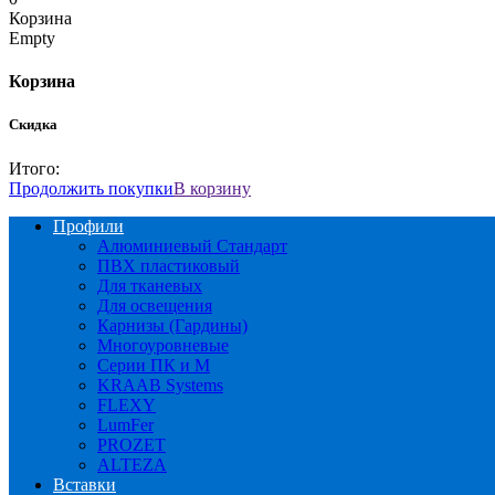
Корзина
Empty
Корзина
Скидка
Итого:
Продолжить покупки
В корзину
Профили
Алюминиевый Стандарт
ПВХ пластиковый
Для тканевых
Для освещения
Карнизы (Гардины)
Многоуровневые
Серии ПК и М
KRAAB Systems
FLEXY
LumFer
PROZET
ALTEZA
Вставки