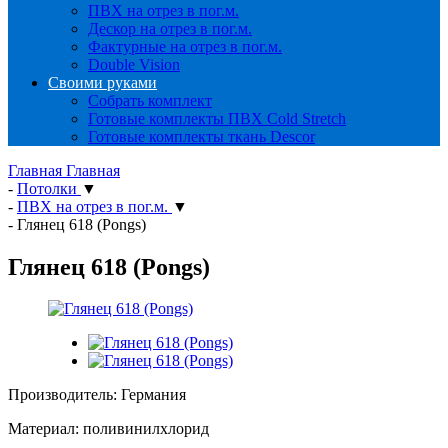
ПВХ на отрез в пог.м.
Дескор на отрез в пог.м.
Фактурные на отрез в пог.м.
Double Vision
Своими руками
Собрать комплект
Готовые комплекты ПВХ Cold Stretch
Готовые комплекты ткань Descor
Главная
Главная
-
Потолки
▼
-
ПВХ на отрез в пог.м.
▼
-
Глянец 618 (Pongs)
Глянец 618 (Pongs)
Производитель: Германия
Материал: поливинилхлорид