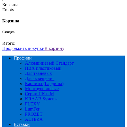
Корзина
Empty
Корзина
Скидка
Итого:
Продолжить покупки
В корзину
Профили
Алюминиевый Стандарт
ПВХ пластиковый
Для тканевых
Для освещения
Карнизы (Гардины)
Многоуровневые
Серии ПК и М
KRAAB Systems
FLEXY
LumFer
PROZET
ALTEZA
Вставки