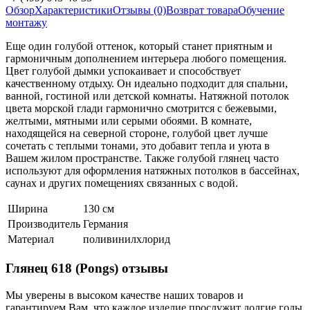
Обзор
Характеристики
Отзывы (0)
Возврат товара
Обучение
монтажу
Еще один голубой оттенок, который станет приятным и
гармоничным дополнением интерьера любого помещения.
Цвет голубой дымки успокаивает и способствует
качественному отдыху. Он идеально подходит для спальни,
ванной, гостиной или детской комнаты. Натяжной потолок
цвета морской глади гармонично смотрится с бежевыми,
желтыми, мятными или серыми обоями. В комнате,
находящейся на северной стороне, голубой цвет лучше
сочетать с теплыми тонами, это добавит тепла и уюта в
Вашем жилом пространстве. Также голубой глянец часто
используют для оформления натяжных потолков в бассейнах,
саунах и других помещениях связанных с водой.
Ширина
130 см
Производитель
Германия
Материал
поливинилхлорид
Глянец 618 (Pongs) отзывы
Мы уверены в высоком качестве наших товаров и
гарантируем Вам, что каждое изделие прослужит долгие годы