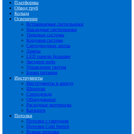
Платформы
Обвод труб
Кольца
Освещение
Встраиваемые светильники
Накладные светильники
Трековые системы
Кордовая система
Светодиодные ленты
Лампы
LED панели большие
Звездное небо
Управление светом
Блоки питания
Инструменты
Инструменты в аренду
Шпатели
Спецодежда
Оборудование
Расходные материалы
Каталоги
Потолки
Потолки с гарпуном
Потолки Cold Stretch
Резные потолки