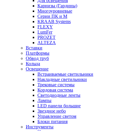
Для освещения
Карнизы (Гардины)
Многоуровневые
Серии ПК и М
KRAAB Systems
FLEXY
LumFer
PROZET
ALTEZA
Вставки
Платформы
Обвод труб
Кольца
Освещение
Встраиваемые светильники
Накладные светильники
Трековые системы
Кордовая система
Светодиодные ленты
Лампы
LED панели большие
Звездное небо
Управление светом
Блоки питания
Инструменты