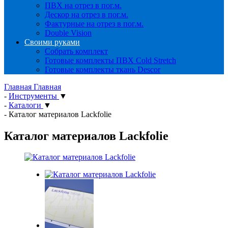
ПВХ на отрез в пог.м.
Дескор на отрез в пог.м.
Фактурные на отрез в пог.м.
Double Vision
Своими руками
Собрать комплект
Готовые комплекты ПВХ Cold Stretch
Готовые комплекты ткань Descor
Главная
Главная
-
Инструменты
▼
-
Каталоги
▼
-
Каталог материалов Lackfolie
Каталог материалов Lackfolie