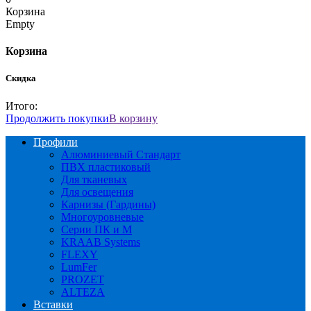
Корзина
Empty
Корзина
Скидка
Итого:
Продолжить покупки
В корзину
Профили
Алюминиевый Стандарт
ПВХ пластиковый
Для тканевых
Для освещения
Карнизы (Гардины)
Многоуровневые
Серии ПК и М
KRAAB Systems
FLEXY
LumFer
PROZET
ALTEZA
Вставки