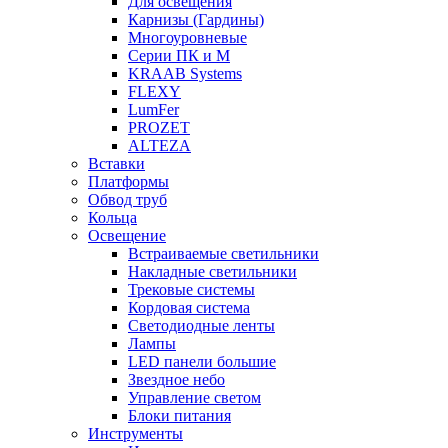
Для освещения
Карнизы (Гардины)
Многоуровневые
Серии ПК и М
KRAAB Systems
FLEXY
LumFer
PROZET
ALTEZA
Вставки
Платформы
Обвод труб
Кольца
Освещение
Встраиваемые светильники
Накладные светильники
Трековые системы
Кордовая система
Светодиодные ленты
Лампы
LED панели большие
Звездное небо
Управление светом
Блоки питания
Инструменты