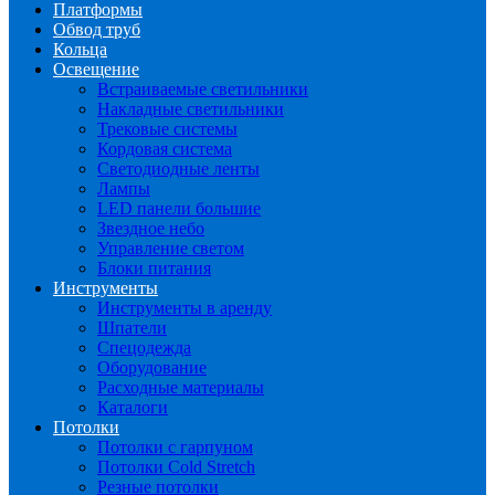
Платформы
Обвод труб
Кольца
Освещение
Встраиваемые светильники
Накладные светильники
Трековые системы
Кордовая система
Светодиодные ленты
Лампы
LED панели большие
Звездное небо
Управление светом
Блоки питания
Инструменты
Инструменты в аренду
Шпатели
Спецодежда
Оборудование
Расходные материалы
Каталоги
Потолки
Потолки с гарпуном
Потолки Cold Stretch
Резные потолки