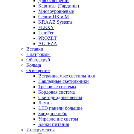
Для освещения
Карнизы (Гардины)
Многоуровневые
Серии ПК и М
KRAAB Systems
FLEXY
LumFer
PROZET
ALTEZA
Вставки
Платформы
Обвод труб
Кольца
Освещение
Встраиваемые светильники
Накладные светильники
Трековые системы
Кордовая система
Светодиодные ленты
Лампы
LED панели большие
Звездное небо
Управление светом
Блоки питания
Инструменты