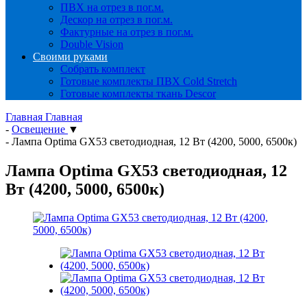
ПВХ на отрез в пог.м.
Дескор на отрез в пог.м.
Фактурные на отрез в пог.м.
Double Vision
Своими руками
Собрать комплект
Готовые комплекты ПВХ Cold Stretch
Готовые комплекты ткань Descor
Главная
Главная
-
Освещение
▼
-
Лампа Optima GX53 светодиодная, 12 Вт (4200, 5000, 6500к)
Лампа Optima GX53 светодиодная, 12
Вт (4200, 5000, 6500к)