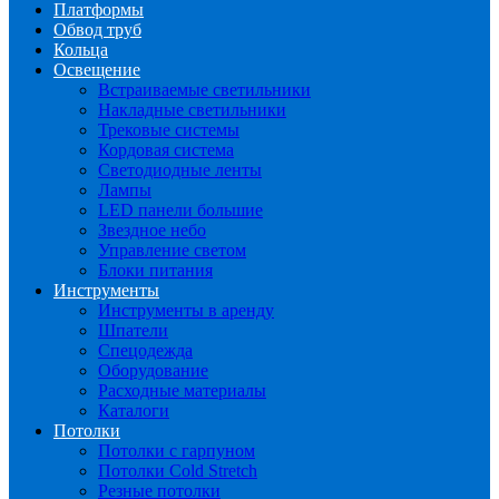
Платформы
Обвод труб
Кольца
Освещение
Встраиваемые светильники
Накладные светильники
Трековые системы
Кордовая система
Светодиодные ленты
Лампы
LED панели большие
Звездное небо
Управление светом
Блоки питания
Инструменты
Инструменты в аренду
Шпатели
Спецодежда
Оборудование
Расходные материалы
Каталоги
Потолки
Потолки с гарпуном
Потолки Cold Stretch
Резные потолки