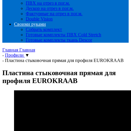
ПВХ на отрез в пог.м.
Дескор на отрез в пог.м.
Фактурные на отрез в пог.м.
Double Vision
Своими руками
Собрать комплект
Готовые комплекты ПВХ Cold Stretch
Готовые комплекты ткань Descor
Главная
Главная
-
Профили
▼
-
Пластина стыковочная прямая для профиля EUROKRAAB
Пластина стыковочная прямая для
профиля EUROKRAAB