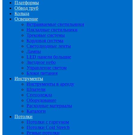
Платформы
Обвод труб
Кольца
Освещение
Встраиваемые светильники
Накладные светильники
Трековые системы
Кордовая система
Светодиодные ленты
Лампы
LED панели большие
Звездное небо
Управление светом
Блоки питания
Инструменты
Инструменты в аренду
Шпатели
Спецодежда
Оборудование
Расходные материалы
Каталоги
Потолки
Потолки с гарпуном
Потолки Cold Stretch
Резные потолки