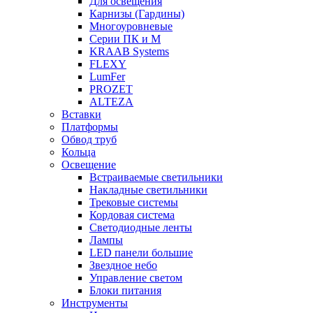
Для освещения
Карнизы (Гардины)
Многоуровневые
Серии ПК и М
KRAAB Systems
FLEXY
LumFer
PROZET
ALTEZA
Вставки
Платформы
Обвод труб
Кольца
Освещение
Встраиваемые светильники
Накладные светильники
Трековые системы
Кордовая система
Светодиодные ленты
Лампы
LED панели большие
Звездное небо
Управление светом
Блоки питания
Инструменты