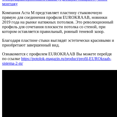
монтажу
Компания Аста М представляет пластину стыковочную
прямую для соединения профиля EUROKRAAB, новинки
2019 года на рынке натяжных потолков. Это революционный
профиль для сочетания плоскости потолка со стеной, при
котором оставляется правильный, ровный теневой зазор.
Благодаря пластине стыки выглядят эстетически красивыми и
приобретают завершенный вид.
Ознакомится с профилем EUROKRAAB Вы можете перейдя
по ссылке
https://potolok-magazin.ru/product/profil-EUROkraab-
sistema-2-m/