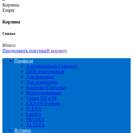
Корзина
Empty
Корзина
Скидка
Итого:
Продолжить покупки
В корзину
Профили
Алюминиевый Стандарт
ПВХ пластиковый
Для тканевых
Для освещения
Карнизы (Гардины)
Многоуровневые
Серии ПК и М
KRAAB Systems
FLEXY
LumFer
PROZET
ALTEZA
Вставки