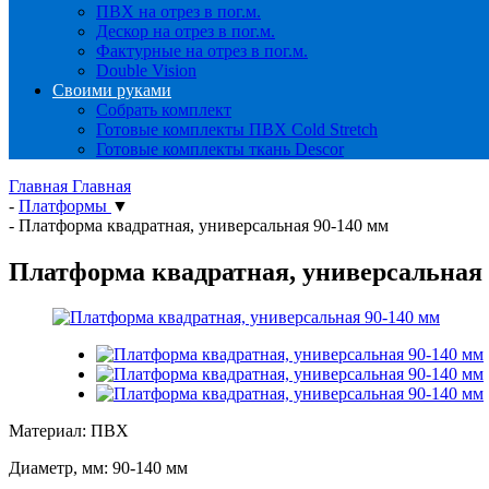
ПВХ на отрез в пог.м.
Дескор на отрез в пог.м.
Фактурные на отрез в пог.м.
Double Vision
Своими руками
Собрать комплект
Готовые комплекты ПВХ Cold Stretch
Готовые комплекты ткань Descor
Главная
Главная
-
Платформы
▼
-
Платформа квадратная, универсальная 90-140 мм
Платформа квадратная, универсальная 
Материал: ПВХ
Диаметр, мм: 90-140 мм