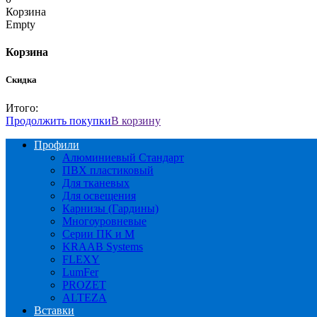
Корзина
Empty
Корзина
Скидка
Итого:
Продолжить покупки
В корзину
Профили
Алюминиевый Стандарт
ПВХ пластиковый
Для тканевых
Для освещения
Карнизы (Гардины)
Многоуровневые
Серии ПК и М
KRAAB Systems
FLEXY
LumFer
PROZET
ALTEZA
Вставки