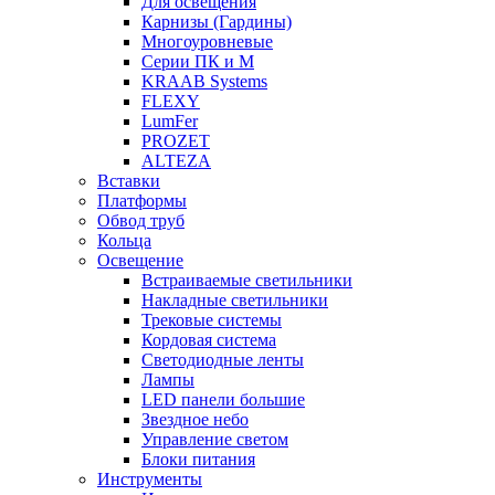
Для освещения
Карнизы (Гардины)
Многоуровневые
Серии ПК и М
KRAAB Systems
FLEXY
LumFer
PROZET
ALTEZA
Вставки
Платформы
Обвод труб
Кольца
Освещение
Встраиваемые светильники
Накладные светильники
Трековые системы
Кордовая система
Светодиодные ленты
Лампы
LED панели большие
Звездное небо
Управление светом
Блоки питания
Инструменты