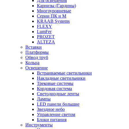
Для освещения
Карнизы (Гардины)
Многоуровневые
Серии ПК и М
KRAAB Systems
FLEXY
LumFer
PROZET
ALTEZA
Вставки
Платформы
Обвод труб
Кольца
Освещение
Встраиваемые светильники
Накладные светильники
Трековые системы
Кордовая система
Светодиодные ленты
Лампы
LED панели большие
Звездное небо
Управление светом
Блоки питания
Инструменты