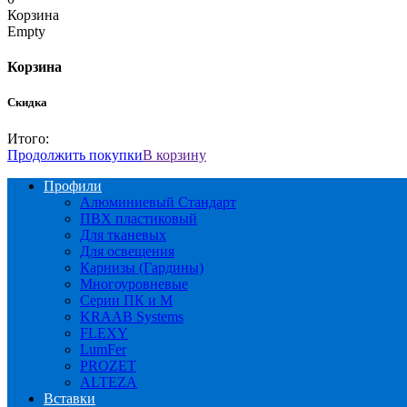
Корзина
Empty
Корзина
Скидка
Итого:
Продолжить покупки
В корзину
Профили
Алюминиевый Стандарт
ПВХ пластиковый
Для тканевых
Для освещения
Карнизы (Гардины)
Многоуровневые
Серии ПК и М
KRAAB Systems
FLEXY
LumFer
PROZET
ALTEZA
Вставки