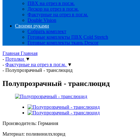
ПВХ на отрез в пог.м.
Дескор на отрез в пог.м.
Фактурные на отрез в пог.м.
Double Vision
Своими руками
Собрать комплект
Готовые комплекты ПВХ Cold Stretch
Готовые комплекты ткань Descor
Главная
Главная
-
Потолки
▼
-
Фактурные на отрез в пог.м.
▼
-
Полупрозрачный - транслюцид
Полупрозрачный - транслюцид
Производитель: Германия
Материал: поливинилхлорид