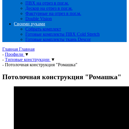
ПВХ на отрез в пог.м.
Дескор на отрез в пог.м.
Фактурные на отрез в пог.м.
Double Vision
Своими руками
Собрать комплект
Готовые комплекты ПВХ Cold Stretch
Готовые комплекты ткань Descor
Главная
Главная
-
Профили
▼
-
Типовые конструкции
▼
-
Потолочная конструкция "Ромашка"
Потолочная конструкция "Ромашка"