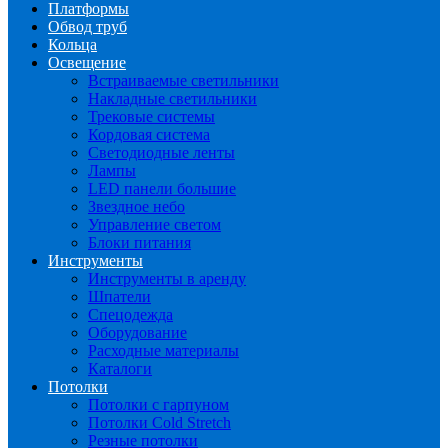
Платформы
Обвод труб
Кольца
Освещение
Встраиваемые светильники
Накладные светильники
Трековые системы
Кордовая система
Светодиодные ленты
Лампы
LED панели большие
Звездное небо
Управление светом
Блоки питания
Инструменты
Инструменты в аренду
Шпатели
Спецодежда
Оборудование
Расходные материалы
Каталоги
Потолки
Потолки с гарпуном
Потолки Cold Stretch
Резные потолки