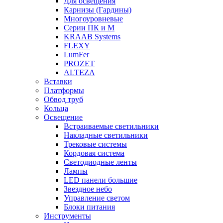
Для освещения
Карнизы (Гардины)
Многоуровневые
Серии ПК и М
KRAAB Systems
FLEXY
LumFer
PROZET
ALTEZA
Вставки
Платформы
Обвод труб
Кольца
Освещение
Встраиваемые светильники
Накладные светильники
Трековые системы
Кордовая система
Светодиодные ленты
Лампы
LED панели большие
Звездное небо
Управление светом
Блоки питания
Инструменты