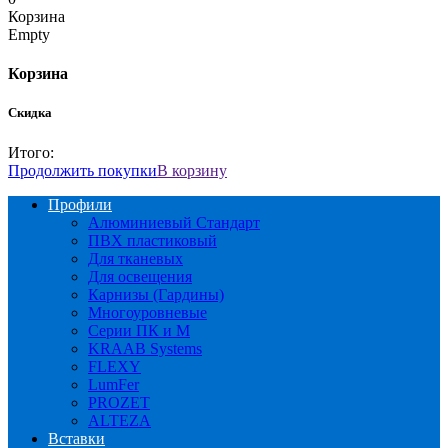
Корзина
Empty
Корзина
Скидка
Итого:
Продолжить покупки
В корзину
Профили
Алюминиевый Стандарт
ПВХ пластиковый
Для тканевых
Для освещения
Карнизы (Гардины)
Многоуровневые
Серии ПК и М
KRAAB Systems
FLEXY
LumFer
PROZET
ALTEZA
Вставки