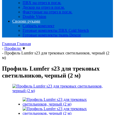
ПВХ на отрез в пог.м.
Дескор на отрез в пог.м.
Фактурные на отрез в пог.м.
Double Vision
Своими руками
Собрать комплект
Готовые комплекты ПВХ Cold Stretch
Готовые комплекты ткань Descor
Главная
Главная
-
Профили
▼
-
Профиль Lumfer s23 для трековых светильников, черный (2
м)
Профиль Lumfer s23 для трековых
светильников, черный (2 м)