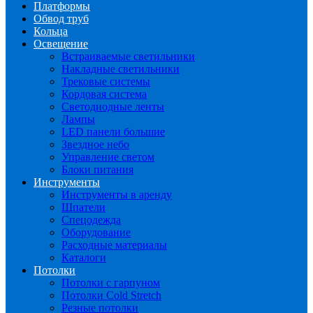
Платформы
Обвод труб
Кольца
Освещение
Встраиваемые светильники
Накладные светильники
Трековые системы
Кордовая система
Светодиодные ленты
Лампы
LED панели большие
Звездное небо
Управление светом
Блоки питания
Инструменты
Инструменты в аренду
Шпатели
Спецодежда
Оборудование
Расходные материалы
Каталоги
Потолки
Потолки с гарпуном
Потолки Cold Stretch
Резные потолки