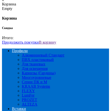
Корзина
Empty
Корзина
Скидка
Итого:
Продолжить покупки
В корзину
Профили
Алюминиевый Стандарт
ПВХ пластиковый
Для тканевых
Для освещения
Карнизы (Гардины)
Многоуровневые
Серии ПК и М
KRAAB Systems
FLEXY
LumFer
PROZET
ALTEZA
Вставки