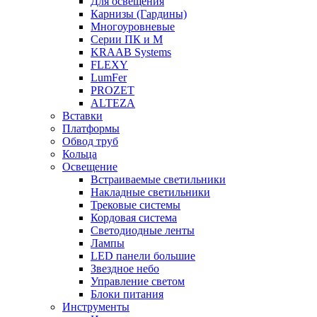
Для освещения
Карнизы (Гардины)
Многоуровневые
Серии ПК и М
KRAAB Systems
FLEXY
LumFer
PROZET
ALTEZA
Вставки
Платформы
Обвод труб
Кольца
Освещение
Встраиваемые светильники
Накладные светильники
Трековые системы
Кордовая система
Светодиодные ленты
Лампы
LED панели большие
Звездное небо
Управление светом
Блоки питания
Инструменты