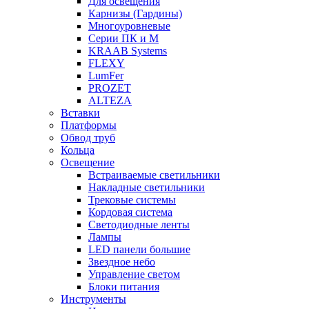
Для освещения
Карнизы (Гардины)
Многоуровневые
Серии ПК и М
KRAAB Systems
FLEXY
LumFer
PROZET
ALTEZA
Вставки
Платформы
Обвод труб
Кольца
Освещение
Встраиваемые светильники
Накладные светильники
Трековые системы
Кордовая система
Светодиодные ленты
Лампы
LED панели большие
Звездное небо
Управление светом
Блоки питания
Инструменты