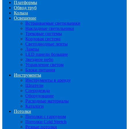
Платформы
Обвод труб
Кольца
Освещение
Встраиваемые светильники
Накладные светильники
Трековые системы
Кордовая система
Светодиодные ленты
Лампы
LED панели большие
Звездное небо
Управление светом
Блоки питания
Инструменты
Инструменты в аренду
Шпатели
Спецодежда
Оборудование
Расходные материалы
Каталоги
Потолки
Потолки с гарпуном
Потолки Cold Stretch
Резные потолки