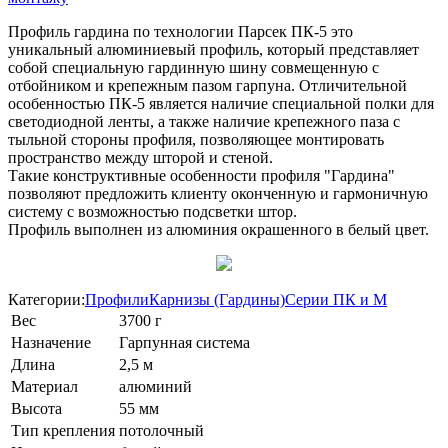
Профиль
г
ардина по технологии Парсек
ПК
-
5
это
уникальный
алюминиевый
профиль
,
который
представляет
собой
специальную
гардинную
шину
совмещенную
с
отбойником
и
крепежным
пазом
гарпуна
.
Отличительной
особенностью
ПК
-
5
является
наличие
специальной
полки
для
светодиодной
ленты
,
а
также
наличие
крепежного
паза
с
тыльной
стороны
профиля
,
позволяющее
монтировать
пространство
между
шторой
и
стеной
.
Такие
конструктивные
особенности
профиля
"
Гардина
"
позволяют
предложить
клиенту
оконченную
и
гармоничную
систему
с
возможностью
подсветки
штор
.
Профиль
выполнен
из
алюминия
окрашенного
в
белый
цвет
.
Категории:
Профили
Карнизы (Гардины)
Серии ПК и М
Вес
3700 г
Назначение
Гарпунная система
Длина
2,5 м
Материал
алюминий
Высота
55 мм
Тип крепления
потолочный