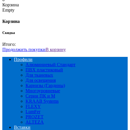
Корзина
Empty
Корзина
Скидка
Итого:
Продолжить покупки
В корзину
Профили
Алюминиевый Стандарт
ПВХ пластиковый
Для тканевых
Для освещения
Карнизы (Гардины)
Многоуровневые
Серии ПК и М
KRAAB Systems
FLEXY
LumFer
PROZET
ALTEZA
Вставки