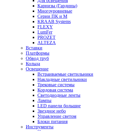
Для освещения
Карнизы (Гардины)
Многоуровневые
Серии ПК и М
KRAAB Systems
FLEXY
LumFer
PROZET
ALTEZA
Вставки
Платформы
Обвод труб
Кольца
Освещение
Встраиваемые светильники
Накладные светильники
Трековые системы
Кордовая система
Светодиодные ленты
Лампы
LED панели большие
Звездное небо
Управление светом
Блоки питания
Инструменты