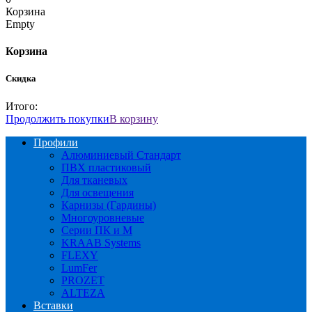
Корзина
Empty
Корзина
Скидка
Итого:
Продолжить покупки
В корзину
Профили
Алюминиевый Стандарт
ПВХ пластиковый
Для тканевых
Для освещения
Карнизы (Гардины)
Многоуровневые
Серии ПК и М
KRAAB Systems
FLEXY
LumFer
PROZET
ALTEZA
Вставки