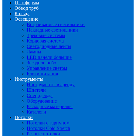
Платформы
Обвод труб
Кольца
Освещение
Встраиваемые светильники
Накладные светильники
Трековые системы
Кордовая система
Светодиодные ленты
Лампы
LED панели большие
Звездное небо
Управление светом
Блоки питания
Инструменты
Инструменты в аренду
Шпатели
Спецодежда
Оборудование
Расходные материалы
Каталоги
Потолки
Потолки с гарпуном
Потолки Cold Stretch
Резные потолки