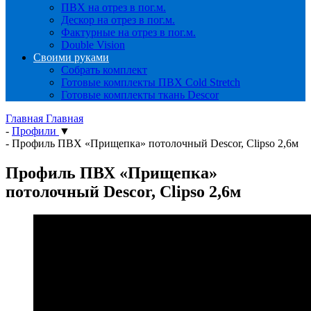
ПВХ на отрез в пог.м.
Дескор на отрез в пог.м.
Фактурные на отрез в пог.м.
Double Vision
Своими руками
Собрать комплект
Готовые комплекты ПВХ Cold Stretch
Готовые комплекты ткань Descor
Главная
Главная
-
Профили
▼
-
Профиль ПВХ «Прищепка» потолочный Descor, Clipso 2,6м
Профиль ПВХ «Прищепка»
потолочный Descor, Clipso 2,6м