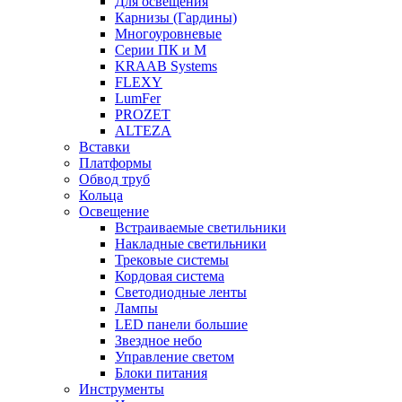
Для освещения
Карнизы (Гардины)
Многоуровневые
Серии ПК и М
KRAAB Systems
FLEXY
LumFer
PROZET
ALTEZA
Вставки
Платформы
Обвод труб
Кольца
Освещение
Встраиваемые светильники
Накладные светильники
Трековые системы
Кордовая система
Светодиодные ленты
Лампы
LED панели большие
Звездное небо
Управление светом
Блоки питания
Инструменты