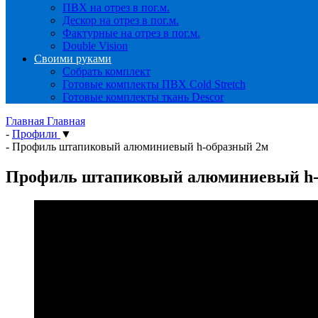
ПВХ на отрез в пог.м.
Дескор на отрез в пог.м.
Фактурные на отрез в пог.м.
Double Vision
Своими руками
Собрать комплект
Готовые комплекты ПВХ Cold Stretch
Готовые комплекты ткань Descor
Главная
Главная
-
Профили
▼
-
Профиль штапиковый алюминиевый h-образный 2м
Профиль штапиковый алюминиевый h-