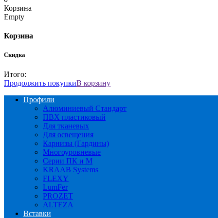
Корзина
Empty
Корзина
Скидка
Итого:
Продолжить покупки
В корзину
Профили
Алюминиевый Стандарт
ПВХ пластиковый
Для тканевых
Для освещения
Карнизы (Гардины)
Многоуровневые
Серии ПК и М
KRAAB Systems
FLEXY
LumFer
PROZET
ALTEZA
Вставки