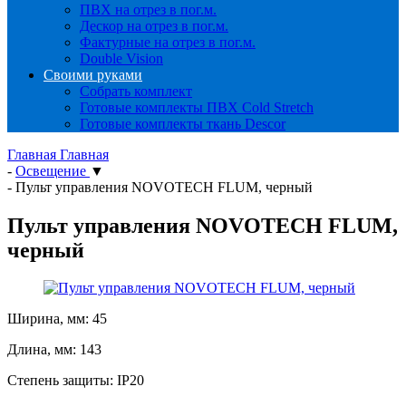
ПВХ на отрез в пог.м.
Дескор на отрез в пог.м.
Фактурные на отрез в пог.м.
Double Vision
Своими руками
Собрать комплект
Готовые комплекты ПВХ Cold Stretch
Готовые комплекты ткань Descor
Главная
Главная
-
Освещение
▼
-
Пульт управления NOVOTECH FLUM, черный
Пульт управления NOVOTECH FLUM,
черный
Ширина, мм: 45
Длина, мм: 143
Степень защиты: IP20