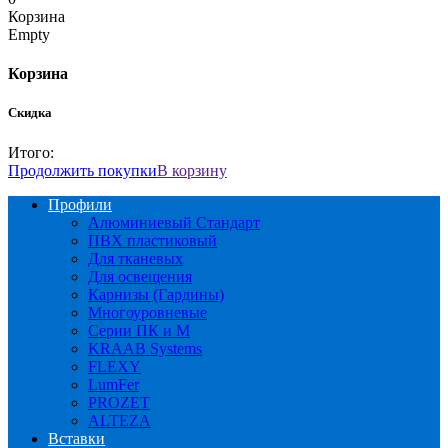
Корзина
Empty
Корзина
Скидка
Итого:
Продолжить покупки
В корзину
Профили
Алюминиевый Стандарт
ПВХ пластиковый
Для тканевых
Для освещения
Карнизы (Гардины)
Многоуровневые
Серии ПК и М
KRAAB Systems
FLEXY
LumFer
PROZET
ALTEZA
Вставки