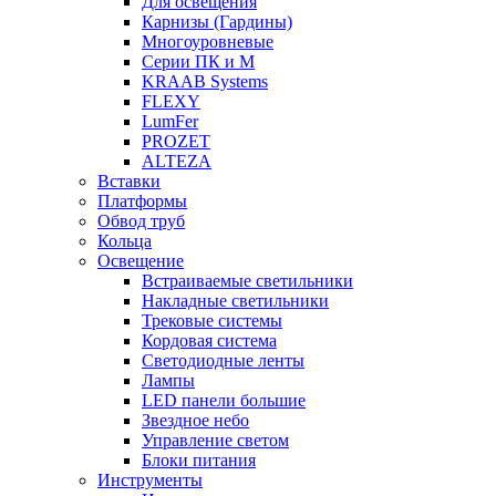
Для освещения
Карнизы (Гардины)
Многоуровневые
Серии ПК и М
KRAAB Systems
FLEXY
LumFer
PROZET
ALTEZA
Вставки
Платформы
Обвод труб
Кольца
Освещение
Встраиваемые светильники
Накладные светильники
Трековые системы
Кордовая система
Светодиодные ленты
Лампы
LED панели большие
Звездное небо
Управление светом
Блоки питания
Инструменты