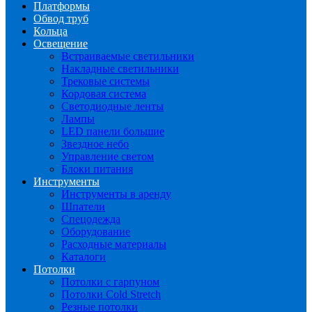
Платформы
Обвод труб
Кольца
Освещение
Встраиваемые светильники
Накладные светильники
Трековые системы
Кордовая система
Светодиодные ленты
Лампы
LED панели большие
Звездное небо
Управление светом
Блоки питания
Инструменты
Инструменты в аренду
Шпатели
Спецодежда
Оборудование
Расходные материалы
Каталоги
Потолки
Потолки с гарпуном
Потолки Cold Stretch
Резные потолки