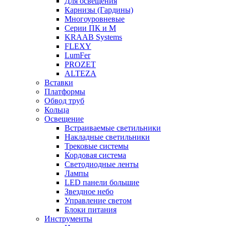
Для освещения
Карнизы (Гардины)
Многоуровневые
Серии ПК и М
KRAAB Systems
FLEXY
LumFer
PROZET
ALTEZA
Вставки
Платформы
Обвод труб
Кольца
Освещение
Встраиваемые светильники
Накладные светильники
Трековые системы
Кордовая система
Светодиодные ленты
Лампы
LED панели большие
Звездное небо
Управление светом
Блоки питания
Инструменты