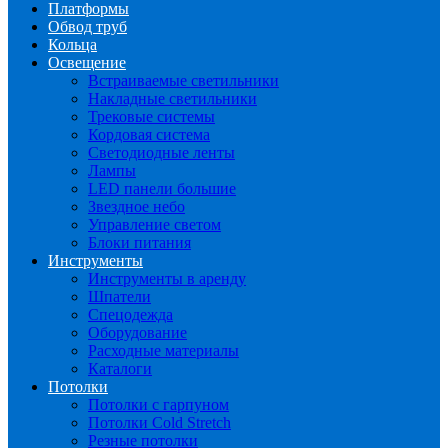
Платформы
Обвод труб
Кольца
Освещение
Встраиваемые светильники
Накладные светильники
Трековые системы
Кордовая система
Светодиодные ленты
Лампы
LED панели большие
Звездное небо
Управление светом
Блоки питания
Инструменты
Инструменты в аренду
Шпатели
Спецодежда
Оборудование
Расходные материалы
Каталоги
Потолки
Потолки с гарпуном
Потолки Cold Stretch
Резные потолки