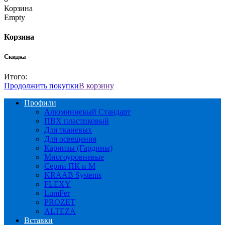
Корзина
Empty
Корзина
Скидка
Итого:
Продолжить покупки
В корзину
Профили
Алюминиевый Стандарт
ПВХ пластиковый
Для тканевых
Для освещения
Карнизы (Гардины)
Многоуровневые
Серии ПК и М
KRAAB Systems
FLEXY
LumFer
PROZET
ALTEZA
Вставки