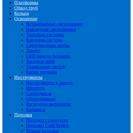
Платформы
Обвод труб
Кольца
Освещение
Встраиваемые светильники
Накладные светильники
Трековые системы
Кордовая система
Светодиодные ленты
Лампы
LED панели большие
Звездное небо
Управление светом
Блоки питания
Инструменты
Инструменты в аренду
Шпатели
Спецодежда
Оборудование
Расходные материалы
Каталоги
Потолки
Потолки с гарпуном
Потолки Cold Stretch
Резные потолки