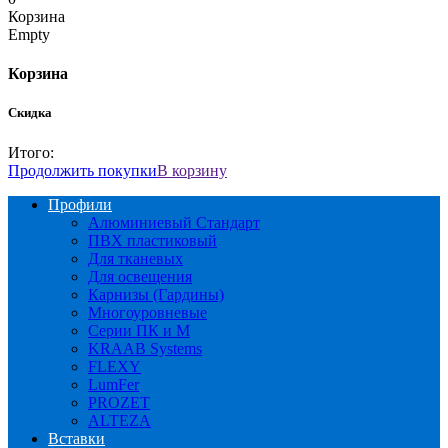
Корзина
Empty
Корзина
Скидка
Итого:
Продолжить покупки
В корзину
Профили
Алюминиевый Стандарт
ПВХ пластиковый
Для тканевых
Для освещения
Карнизы (Гардины)
Многоуровневые
Серии ПК и М
KRAAB Systems
FLEXY
LumFer
PROZET
ALTEZA
Вставки