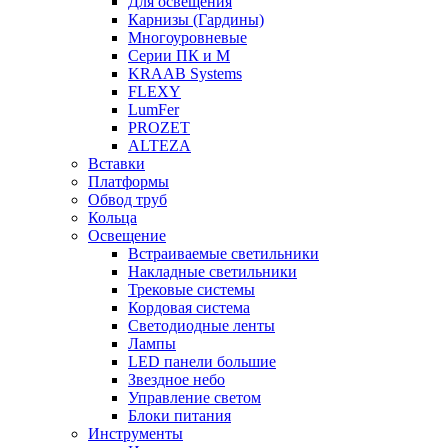
Для освещения
Карнизы (Гардины)
Многоуровневые
Серии ПК и М
KRAAB Systems
FLEXY
LumFer
PROZET
ALTEZA
Вставки
Платформы
Обвод труб
Кольца
Освещение
Встраиваемые светильники
Накладные светильники
Трековые системы
Кордовая система
Светодиодные ленты
Лампы
LED панели большие
Звездное небо
Управление светом
Блоки питания
Инструменты