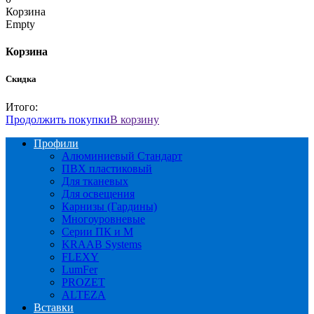
Корзина
Empty
Корзина
Скидка
Итого:
Продолжить покупки
В корзину
Профили
Алюминиевый Стандарт
ПВХ пластиковый
Для тканевых
Для освещения
Карнизы (Гардины)
Многоуровневые
Серии ПК и М
KRAAB Systems
FLEXY
LumFer
PROZET
ALTEZA
Вставки