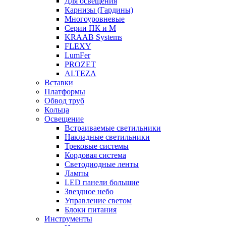
Для освещения
Карнизы (Гардины)
Многоуровневые
Серии ПК и М
KRAAB Systems
FLEXY
LumFer
PROZET
ALTEZA
Вставки
Платформы
Обвод труб
Кольца
Освещение
Встраиваемые светильники
Накладные светильники
Трековые системы
Кордовая система
Светодиодные ленты
Лампы
LED панели большие
Звездное небо
Управление светом
Блоки питания
Инструменты