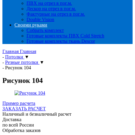
ПВХ на отрез в пог.м.
Дескор на отрез в пог.м.
Фактурные на отрез в пог.м.
Double Vision
Своими руками
Собрать комплект
Готовые комплекты ПВХ Cold Stretch
Готовые комплекты ткань Descor
Главная
Главная
-
Потолки
▼
-
Резные потолки
▼
-
Рисунок 104
Рисунок 104
Пример расчета
ЗАКАЗАТЬ РАСЧЕТ
Наличный и безналичный расчет
Доставка
по всей России
Обработка заказов