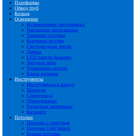
Платформы
Обвод труб
Кольца
Освещение
Встраиваемые светильники
Накладные светильники
Трековые системы
Кордовая система
Светодиодные ленты
Лампы
LED панели большие
Звездное небо
Управление светом
Блоки питания
Инструменты
Инструменты в аренду
Шпатели
Спецодежда
Оборудование
Расходные материалы
Каталоги
Потолки
Потолки с гарпуном
Потолки Cold Stretch
Резные потолки