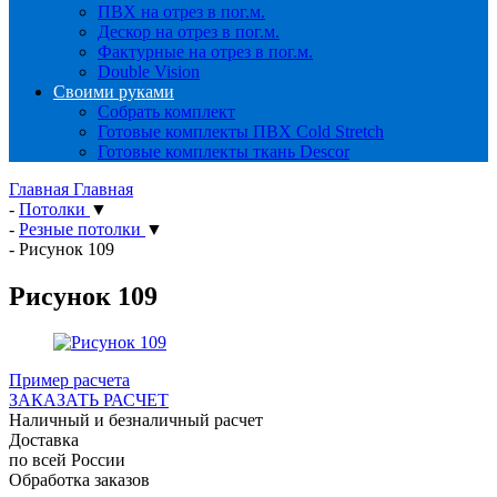
ПВХ на отрез в пог.м.
Дескор на отрез в пог.м.
Фактурные на отрез в пог.м.
Double Vision
Своими руками
Собрать комплект
Готовые комплекты ПВХ Cold Stretch
Готовые комплекты ткань Descor
Главная
Главная
-
Потолки
▼
-
Резные потолки
▼
-
Рисунок 109
Рисунок 109
Пример расчета
ЗАКАЗАТЬ РАСЧЕТ
Наличный и безналичный расчет
Доставка
по всей России
Обработка заказов