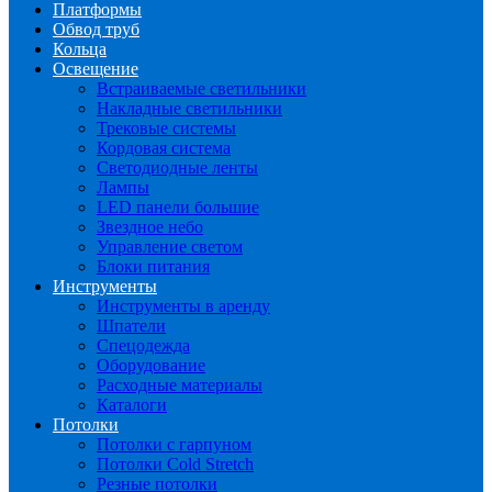
Платформы
Обвод труб
Кольца
Освещение
Встраиваемые светильники
Накладные светильники
Трековые системы
Кордовая система
Светодиодные ленты
Лампы
LED панели большие
Звездное небо
Управление светом
Блоки питания
Инструменты
Инструменты в аренду
Шпатели
Спецодежда
Оборудование
Расходные материалы
Каталоги
Потолки
Потолки с гарпуном
Потолки Cold Stretch
Резные потолки