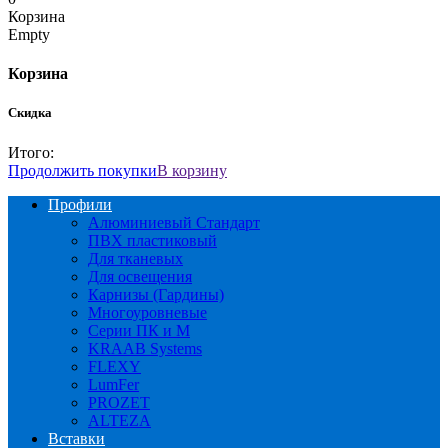
Корзина
Empty
Корзина
Скидка
Итого:
Продолжить покупки
В корзину
Профили
Алюминиевый Стандарт
ПВХ пластиковый
Для тканевых
Для освещения
Карнизы (Гардины)
Многоуровневые
Серии ПК и М
KRAAB Systems
FLEXY
LumFer
PROZET
ALTEZA
Вставки