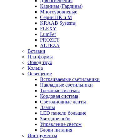
Для освещения
Карнизы (Гардины)
Многоуровневые
Серии ПК и М
KRAAB Systems
FLEXY
LumFer
PROZET
ALTEZA
Вставки
Платформы
Обвод труб
Кольца
Освещение
Встраиваемые светильники
Накладные светильники
Трековые системы
Кордовая система
Светодиодные ленты
Лампы
LED панели большие
Звездное небо
Управление светом
Блоки питания
Инструменты