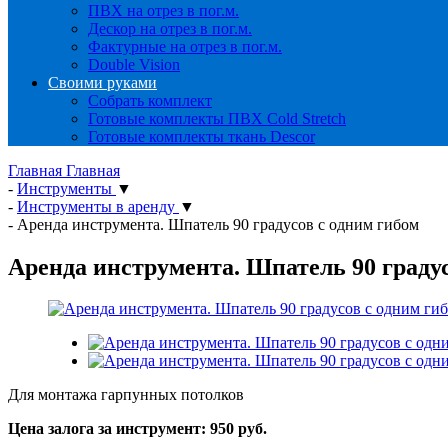
ПВХ на отрез в пог.м.
Дескор на отрез в пог.м.
Фактурные на отрез в пог.м.
Double Vision
Своими руками
Собрать комплект
Готовые комплекты ПВХ Cold Stretch
Готовые комплекты ткань Descor
Главная
Главная
-
Инструменты
▼
-
Инструменты в аренду
▼
-
Аренда инструмента. Шпатель 90 градусов с одним гибом
Аренда инструмента. Шпатель 90 градус
Для монтажа гарпунных потолков
Цена залога за инструмент: 950 руб.