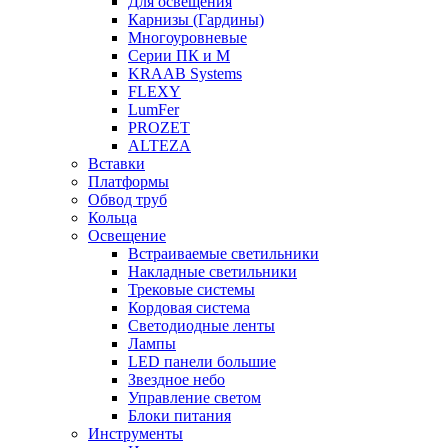
Для освещения
Карнизы (Гардины)
Многоуровневые
Серии ПК и М
KRAAB Systems
FLEXY
LumFer
PROZET
ALTEZA
Вставки
Платформы
Обвод труб
Кольца
Освещение
Встраиваемые светильники
Накладные светильники
Трековые системы
Кордовая система
Светодиодные ленты
Лампы
LED панели большие
Звездное небо
Управление светом
Блоки питания
Инструменты