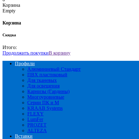
Корзина
Empty
Корзина
Скидка
Итого:
Продолжить покупки
В корзину
Профили
Алюминиевый Стандарт
ПВХ пластиковый
Для тканевых
Для освещения
Карнизы (Гардины)
Многоуровневые
Серии ПК и М
KRAAB Systems
FLEXY
LumFer
PROZET
ALTEZA
Вставки