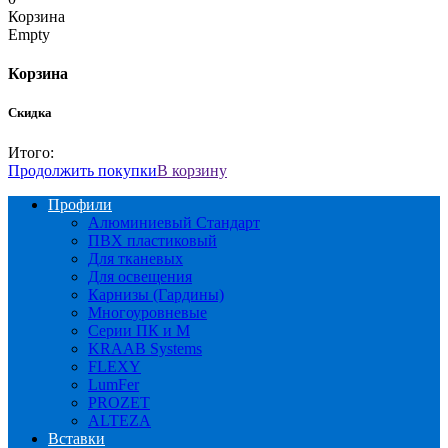
Корзина
Empty
Корзина
Скидка
Итого:
Продолжить покупки
В корзину
Профили
Алюминиевый Стандарт
ПВХ пластиковый
Для тканевых
Для освещения
Карнизы (Гардины)
Многоуровневые
Серии ПК и М
KRAAB Systems
FLEXY
LumFer
PROZET
ALTEZA
Вставки