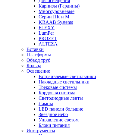
Для освещения
Карнизы (Гардины)
Многоуровневые
Серии ПК и М
KRAAB Systems
FLEXY
LumFer
PROZET
ALTEZA
Вставки
Платформы
Обвод труб
Кольца
Освещение
Встраиваемые светильники
Накладные светильники
Трековые системы
Кордовая система
Светодиодные ленты
Лампы
LED панели большие
Звездное небо
Управление светом
Блоки питания
Инструменты