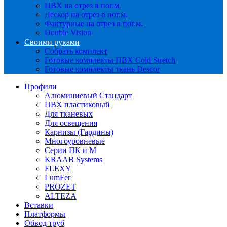
ПВХ на отрез в пог.м.
Дескор на отрез в пог.м.
Фактурные на отрез в пог.м.
Double Vision
Своими руками
Собрать комплект
Готовые комплекты ПВХ Cold Stretch
Готовые комплекты ткань Descor
Профили
Алюминиевый Стандарт
ПВХ пластиковый
Для тканевых
Для освещения
Карнизы (Гардины)
Многоуровневые
Серии ПК и М
KRAAB Systems
FLEXY
LumFer
PROZET
ALTEZA
Вставки
Платформы
Обвод труб