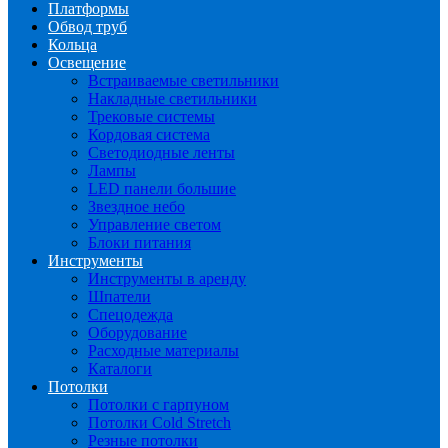
Платформы
Обвод труб
Кольца
Освещение
Встраиваемые светильники
Накладные светильники
Трековые системы
Кордовая система
Светодиодные ленты
Лампы
LED панели большие
Звездное небо
Управление светом
Блоки питания
Инструменты
Инструменты в аренду
Шпатели
Спецодежда
Оборудование
Расходные материалы
Каталоги
Потолки
Потолки с гарпуном
Потолки Cold Stretch
Резные потолки