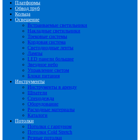
Платформы
Обвод труб
Кольца
Освещение
Встраиваемые светильники
Накладные светильники
Трековые системы
Кордовая система
Светодиодные ленты
Лампы
LED панели большие
Звездное небо
Управление светом
Блоки питания
Инструменты
Инструменты в аренду
Шпатели
Спецодежда
Оборудование
Расходные материалы
Каталоги
Потолки
Потолки с гарпуном
Потолки Cold Stretch
Резные потолки