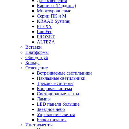
Для освещения
Карнизы (Гардины)
Многоуровневые
Серии ПК и М
KRAAB Systems
FLEXY
LumFer
PROZET
ALTEZA
Вставки
Платформы
Обвод труб
Кольца
Освещение
Встраиваемые светильники
Накладные светильники
Трековые системы
Кордовая система
Светодиодные ленты
Лампы
LED панели большие
Звездное небо
Управление светом
Блоки питания
Инструменты