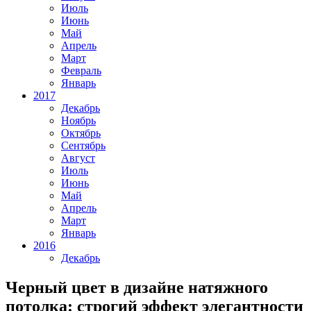
Июль
Июнь
Май
Апрель
Март
Февраль
Январь
2017
Декабрь
Ноябрь
Октябрь
Сентябрь
Август
Июль
Июнь
Май
Апрель
Март
Январь
2016
Декабрь
Черный цвет в дизайне натяжного
потолка: строгий эффект элегантности