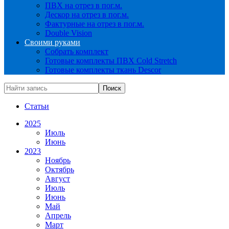
ПВХ на отрез в пог.м.
Дескор на отрез в пог.м.
Фактурные на отрез в пог.м.
Double Vision
Своими руками
Собрать комплект
Готовые комплекты ПВХ Cold Stretch
Готовые комплекты ткань Descor
Статьи
2025
Июль
Июнь
2023
Ноябрь
Октябрь
Август
Июль
Июнь
Май
Апрель
Март