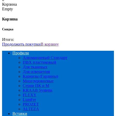
Корзина
Empty
Корзина
Скидка
Итого:
Продолжить покупки
В корзину
Профили
Алюминиевый Стандарт
ПВХ пластиковый
Для тканевых
Для освещения
Карнизы (Гардины)
Многоуровневые
Серии ПК и М
KRAAB Systems
FLEXY
LumFer
PROZET
ALTEZA
Вставки