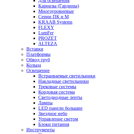
Для освещения
Карнизы (Гардины)
Многоуровневые
Серии ПК и М
KRAAB Systems
FLEXY
LumFer
PROZET
ALTEZA
Вставки
Платформы
Обвод труб
Кольца
Освещение
Встраиваемые светильники
Накладные светильники
Трековые системы
Кордовая система
Светодиодные ленты
Лампы
LED панели большие
Звездное небо
Управление светом
Блоки питания
Инструменты