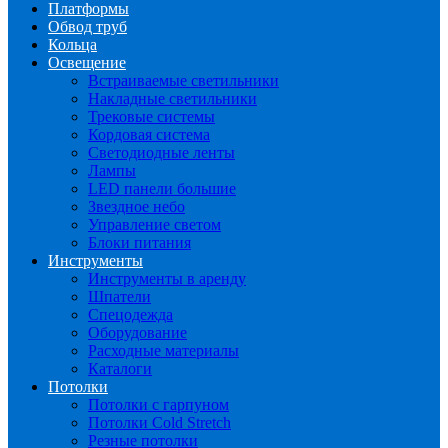
Платформы
Обвод труб
Кольца
Освещение
Встраиваемые светильники
Накладные светильники
Трековые системы
Кордовая система
Светодиодные ленты
Лампы
LED панели большие
Звездное небо
Управление светом
Блоки питания
Инструменты
Инструменты в аренду
Шпатели
Спецодежда
Оборудование
Расходные материалы
Каталоги
Потолки
Потолки с гарпуном
Потолки Cold Stretch
Резные потолки