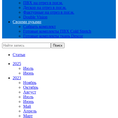
ПВХ на отрез в пог.м.
Дескор на отрез в пог.м.
Фактурные на отрез в пог.м.
Double Vision
Своими руками
Собрать комплект
Готовые комплекты ПВХ Cold Stretch
Готовые комплекты ткань Descor
Статьи
2025
Июль
Июнь
2023
Ноябрь
Октябрь
Август
Июль
Июнь
Май
Апрель
Март