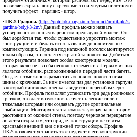
профилем-отбойником, который располагают перед ним. Это
позволяет скрыть шину с крючками за натянутым полотном и
получить эффект «парящих» штор.
· ПК-5 Градина.
(
https://potolok-magazin.ru/product/profil-pk-5-
gardina-belyj-3-2m/
) Данный профиль можно назвать
усовершенствованным вариантом предыдущей модели. Он
был доработан так, чтобы существенно упростить монтаж
конструкции и избежать использования дополнительных
комплектующих. Гардина под натяжной потолок монтируется
таким образом, что остается скрытой за полотном. Добиться
этого результата позволяет особая конструкция модели,
которая включает в себя несколько элементов. Первым из них
является отбойник, расположенный в передней части багета.
Он дает возможность разместить основное полотно ниже
шины с крючками. За ним имеется паз для установки гарпуна,
в который виниловая пленка заводится с перегибом через
отбойник. Профиль позволяет установить три ряда роликовых
крючков, что дает возможность сочетать легкие тюли с
тяжелыми шторами или создавать другие оригинальные
комбинации. Монтируется эта комплектующая на некотором
расстоянии от оконной стены, поэтому черновое перекрытие
остается открытым, что придает конструкции не совсем
красивый внешний вид с нижней точки обзора. Профиль
ПК-5 позволяет устранить этот недочет: в его конструкции