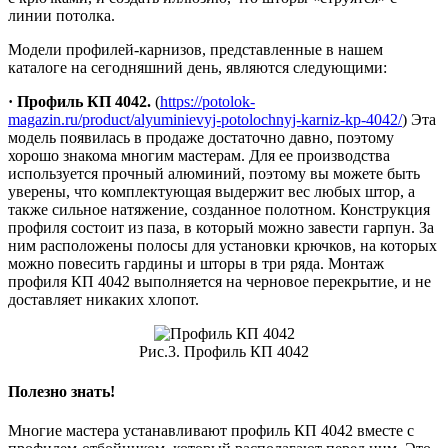
линии потолка.
Модели профилей-карнизов, представленные в нашем
каталоге на сегодняшний день, являются следующими:
· Профиль КП 4042.
(
https://potolok-
magazin.ru/product/alyuminievyj-potolochnyj-karniz-kp-4042/
) Эта
модель появилась в продаже достаточно давно, поэтому
хорошо знакома многим мастерам. Для ее производства
используется прочный алюминий, поэтому вы можете быть
уверены, что комплектующая выдержит вес любых штор, а
также сильное натяжение, созданное полотном. Конструкция
профиля состоит из паза, в который можно завести гарпун. За
ним расположены полосы для установки крючков, на которых
можно повесить гардины и шторы в три ряда. Монтаж
профиля КП 4042 выполняется на черновое перекрытие, и не
доставляет никаких хлопот.
Рис.3. Профиль КП 4042
Полезно знать!
Многие мастера устанавливают профиль КП 4042 вместе с