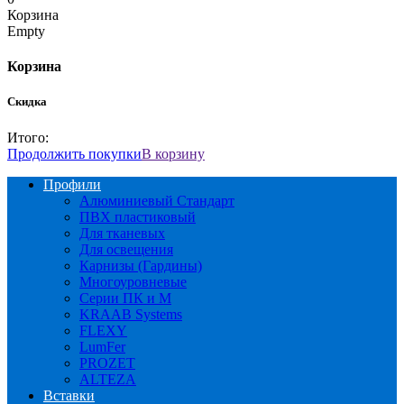
Корзина
Empty
Корзина
Скидка
Итого:
Продолжить покупки
В корзину
Профили
Алюминиевый Стандарт
ПВХ пластиковый
Для тканевых
Для освещения
Карнизы (Гардины)
Многоуровневые
Серии ПК и М
KRAAB Systems
FLEXY
LumFer
PROZET
ALTEZA
Вставки