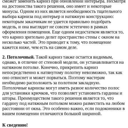
сможет заменить карниз при обновлении интерьера. Несмотря
на достоинства такого решения, оно имеет и некоторые
минусы. Одним из них является необходимость тщательного
выбора карниза под интерьер и натяжную конструкцию:
некоторым заказчикам не удается правильно подобрать
модель, и она выглядит не совсем эстетично в рамках
оформления помещения. Еще одним недостатком является то,
что карниз зрительно делит пространство стены с окном на
несколько частей. Это приводит к тому, что помещение
кажется ниже, чем есть на самом деле.
2. Потолочный.
Такой карниз также остается видимым,
однако, в отличие от стеновой модели, он устанавливается на
натяжном потолке. Конечно, прикрепить карниз
непосредственно к натянутому полотну невозможно, так как
оно отвиснет и может порваться. Поэтому мастерам
необходимо расположить за полотном закладную.
Потолочные карнизы могут иметь разное количество полос
для установки крючков, что позволяет установить гардины и
шторы. Преимуществом такого решения является то, что
гардину под натяжным потолком можно разместить на любом
расстоянии от окна. Это особенно важно, если подоконники в
вашем помещении отличаются большой шириной.
К сведению!