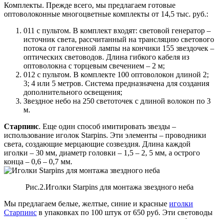
Комплекты. Прежде всего, мы предлагаем готовые
оптоволоконные многоцветные комплекты от 14,5 тыс. руб.:
011 с пультом. В комплект входят: световой генератор –
источник света, рассчитанный на трансляцию светового
потока от галогенной лампы на кончики 155 звездочек –
оптических световодов. Длина гибкого кабеля из
оптоволокна с торцевым свечением – 2 м;
012 с пультом. В комплекте 100 оптоволокон длиной 2;
3; 4 или 5 метров. Система предназначена для создания
дополнительного освещения;
Звездное небо на 250 светоточек с длиной волокон по 3
м.
Старпинс
. Еще один способ имитировать звезды –
использование иголок Starpins. Эти элементы – проводники
света, создающие мерцающие созвездия. Длина каждой
иголки – 30 мм, диаметр головки – 1,5 – 2, 5 мм, а острого
конца – 0,6 – 0,7 мм.
Рис.2.Иголки Starpins для монтажа звездного неба
Мы предлагаем белые, желтые, синие и красные
иголки
Старпинс
в упаковках по 100 штук от 650 руб. Эти световоды