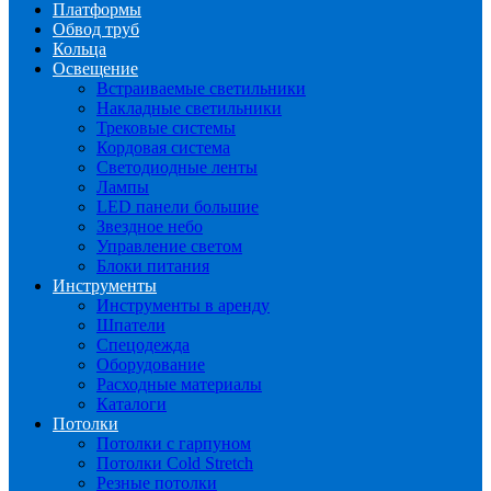
Платформы
Обвод труб
Кольца
Освещение
Встраиваемые светильники
Накладные светильники
Трековые системы
Кордовая система
Светодиодные ленты
Лампы
LED панели большие
Звездное небо
Управление светом
Блоки питания
Инструменты
Инструменты в аренду
Шпатели
Спецодежда
Оборудование
Расходные материалы
Каталоги
Потолки
Потолки с гарпуном
Потолки Cold Stretch
Резные потолки