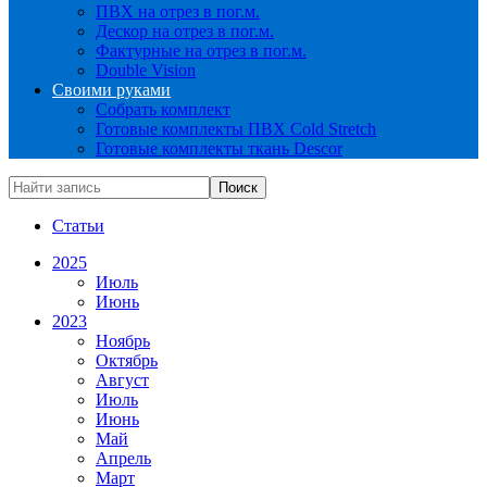
ПВХ на отрез в пог.м.
Дескор на отрез в пог.м.
Фактурные на отрез в пог.м.
Double Vision
Своими руками
Собрать комплект
Готовые комплекты ПВХ Cold Stretch
Готовые комплекты ткань Descor
Статьи
2025
Июль
Июнь
2023
Ноябрь
Октябрь
Август
Июль
Июнь
Май
Апрель
Март