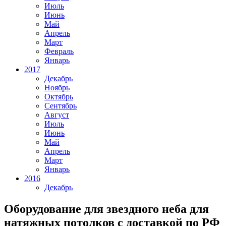
Июль
Июнь
Май
Апрель
Март
Февраль
Январь
2017
Декабрь
Ноябрь
Октябрь
Сентябрь
Август
Июль
Июнь
Май
Апрель
Март
Январь
2016
Декабрь
Оборудование для звездного неба для
натяжных потолков с доставкой по РФ