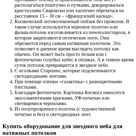
располагаться поштучно и пучками, декорироваться
кристаллами Сваровски или хаотично обрезаться на
расстоянии 15 – 30 см – «французский каскад».
Космический оптоволоконный пейзаж без проколов. В
таком случае используется черновое полотно или
фальш-потолок изготавливается из пенополистирола, в
котором закрепляются оптические нити. Они
обрезаются перед самым натяжным полотном. Это
позволяет в дневное время выглядеть потолку как
обычно. Он может быть просто белым или с
фотопечатью голубых небес в облаках. А в темное время
суток потолок превращается в звездное небо.
С иголками Старпинс, которые подсвечиваются
светодиодными лентами.
При помощи пленки «галактика» с разноцветными
блестками.
Благодаря фотопечати. Картинка Космоса наносится
экосольвентными красками, УФ-печатью или
светящимися чернилами.
Из полупрозрачного полотна (с художественной
печатью и без) и светодиодных лент.
Купить оборудование для звездного неба для
натяжных потолков