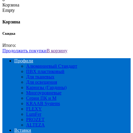
Корзина
Empty
Корзина
Скидка
Итого:
Продолжить покупки
В корзину
Профили
Алюминиевый Стандарт
ПВХ пластиковый
Для тканевых
Для освещения
Карнизы (Гардины)
Многоуровневые
Серии ПК и М
KRAAB Systems
FLEXY
LumFer
PROZET
ALTEZA
Вставки