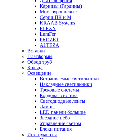
Для освещения
Карнизы (Гардины)
Многоуровневые
Серии ПК и М
KRAAB Systems
FLEXY
LumFer
PROZET
ALTEZA
Вставки
Платформы
Обвод труб
Кольца
Освещение
Встраиваемые светильники
Накладные светильники
Трековые системы
Кордовая система
Светодиодные ленты
Лампы
LED панели большие
Звездное небо
Управление светом
Блоки питания
Инструменты