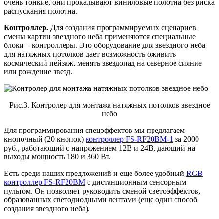
очень тонкие, они прокалывают виниловые полотна без риска
распускания полотна.
Контроллер.
Для создания программируемых сценариев,
смены картин звездного неба применяются специальные
блоки – контроллеры. Это оборудование для звездного неба
для натяжных потолков дает возможность оживить
космический пейзаж, менять звездопад на северное сияние
или рождение звезд.
Рис.3. Контролер для монтажа натяжных потолков звездное
небо
Для программирования спецэффектов мы предлагаем
кнопочный (20 кнопок)
контроллер FS-RF20BM-1
за 2000
руб., работающий с напряжением 12В и 24В, дающий на
выходы мощность 180 и 360 Вт.
Есть среди наших предложений и еще более удобный
RGB
контроллер FS-RF20BM
с дистанционным сенсорным
пультом. Он позволяет руководить сменой светоэффектов,
образованных светодиодными лентами (еще один способ
создания звездного неба).