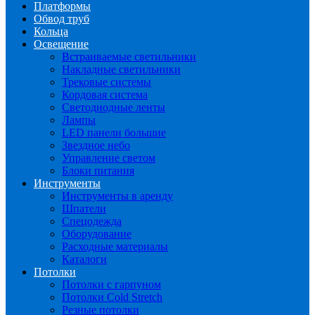
Платформы
Обвод труб
Кольца
Освещение
Встраиваемые светильники
Накладные светильники
Трековые системы
Кордовая система
Светодиодные ленты
Лампы
LED панели большие
Звездное небо
Управление светом
Блоки питания
Инструменты
Инструменты в аренду
Шпатели
Спецодежда
Оборудование
Расходные материалы
Каталоги
Потолки
Потолки с гарпуном
Потолки Cold Stretch
Резные потолки