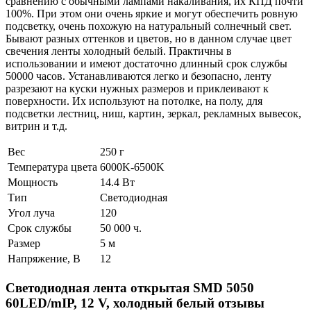
сравнению с обычными лампами накаливания, их КПД почти
100%. При этом они очень яркие и могут обеспечить ровную
подсветку, очень похожую на натуральный солнечный свет.
Бывают разных оттенков и цветов, но в данном случае цвет
свечения ленты холодный белый. Практичны в
использовании и имеют достаточно длинный срок службы
50000 часов. Устанавливаются легко и безопасно, ленту
разрезают на куски нужных размеров и приклеивают к
поверхности. Их используют на потолке, на полу, для
подсветки лестниц, ниш, картин, зеркал, рекламных вывесок,
витрин и т.д.
Вес
250 г
Температура цвета
6000K-6500K
Мощность
14.4 Вт
Тип
Светодиодная
Угол луча
120
Срок службы
50 000 ч.
Размер
5 м
Напряжение, В
12
Светодиодная лента открытая SMD 5050
60LED/mIP, 12 V, холодный белый отзывы