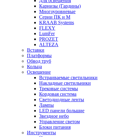
Для освещения
Карнизы (Гардины)
Многоуровневые
Серии ПК и М
KRAAB Systems
FLEXY
LumFer
PROZET
ALTEZA
Вставки
Платформы
Обвод труб
Кольца
Освещение
Встраиваемые светильники
Накладные светильники
Трековые системы
Кордовая система
Светодиодные ленты
Лампы
LED панели большие
Звездное небо
Управление светом
Блоки питания
Инструменты