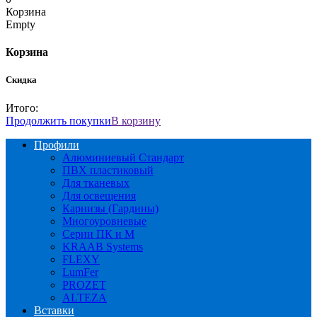
Корзина
Empty
Корзина
Скидка
Итого:
Продолжить покупки
В корзину
Профили
Алюминиевый Стандарт
ПВХ пластиковый
Для тканевых
Для освещения
Карнизы (Гардины)
Многоуровневые
Серии ПК и М
KRAAB Systems
FLEXY
LumFer
PROZET
ALTEZA
Вставки