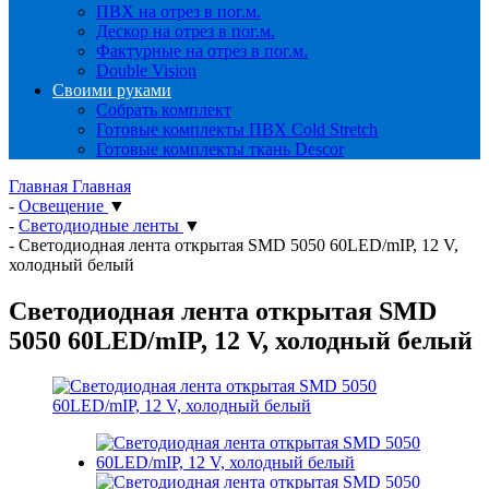
ПВХ на отрез в пог.м.
Дескор на отрез в пог.м.
Фактурные на отрез в пог.м.
Double Vision
Своими руками
Собрать комплект
Готовые комплекты ПВХ Cold Stretch
Готовые комплекты ткань Descor
Главная
Главная
-
Освещение
▼
-
Светодиодные ленты
▼
-
Светодиодная лента открытая SMD 5050 60LED/mIP, 12 V,
холодный белый
Светодиодная лента открытая SMD
5050 60LED/mIP, 12 V, холодный белый