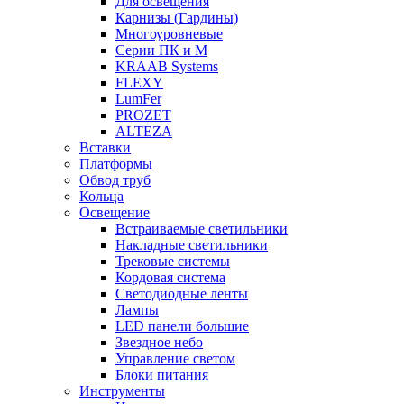
Для освещения
Карнизы (Гардины)
Многоуровневые
Серии ПК и М
KRAAB Systems
FLEXY
LumFer
PROZET
ALTEZA
Вставки
Платформы
Обвод труб
Кольца
Освещение
Встраиваемые светильники
Накладные светильники
Трековые системы
Кордовая система
Светодиодные ленты
Лампы
LED панели большие
Звездное небо
Управление светом
Блоки питания
Инструменты