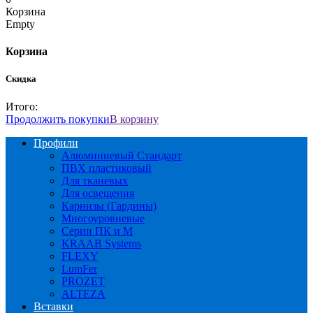
Корзина
Empty
Корзина
Скидка
Итого:
Продолжить покупки
В корзину
Профили
Алюминиевый Стандарт
ПВХ пластиковый
Для тканевых
Для освещения
Карнизы (Гардины)
Многоуровневые
Серии ПК и М
KRAAB Systems
FLEXY
LumFer
PROZET
ALTEZA
Вставки