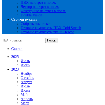
ПВХ на отрез в пог.м.
Дескор на отрез в пог.м.
Фактурные на отрез в пог.м.
Double Vision
Своими руками
Собрать комплект
Готовые комплекты ПВХ Cold Stretch
Готовые комплекты ткань Descor
Статьи
2025
Июль
Июнь
2023
Ноябрь
Октябрь
Август
Июль
Июнь
Май
Апрель
Март