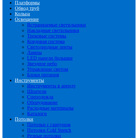
Платформы
Обвод труб
Кольца
Освещение
Встраиваемые светильники
Накладные светильники
Трековые системы
Кордовая система
Светодиодные ленты
Лампы
LED панели большие
Звездное небо
Управление светом
Блоки питания
Инструменты
Инструменты в аренду
Шпатели
Спецодежда
Оборудование
Расходные материалы
Каталоги
Потолки
Потолки с гарпуном
Потолки Cold Stretch
Резные потолки