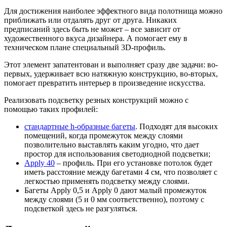
Для достижения наиболее эффектного вида полотнища можно
приближать или отдалять друг от друга. Никаких
предписаний здесь быть не может – все зависит от
художественного вкуса дизайнера. А помогает ему в
техническом плане специальный 3D-профиль.
Этот элемент запатентован и выполняет сразу две задачи: во-
первых, удерживает всю натяжную конструкцию, во-вторых,
помогает превратить интерьер в произведение искусства.
Реализовать подсветку резных конструкций можно с
помощью таких профилей:
стандартные h-образные багеты
. Подходят для высоких
помещений, когда промежуток между слоями
позволительно выставлять каким угодно, что дает
простор для использования светодиодной подсветки;
Apply 40
– профиль. При его установке потолок будет
иметь расстояние между багетами 4 см, что позволяет с
легкостью применять подсветку между слоями.
Багеты Apply 0,5 и Apply 0 дают малый промежуток
между слоями (5 и 0 мм соответственно), поэтому с
подсветкой здесь не разгуляться.