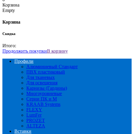
Корзина
Empty
Корзина
Скидка
Итого:
Продолжить покупки
В корзину
Профили
Алюминиевый Стандарт
ПВХ пластиковый
Для тканевых
Для освещения
Карнизы (Гардины)
Многоуровневые
Серии ПК и М
KRAAB Systems
FLEXY
LumFer
PROZET
ALTEZA
Вставки