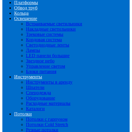
Платформы
Обвод труб
Кольца
Освещение
Встраиваемые светильники
Накладные светильники
Трековые системы
Кордовая система
Светодиодные ленты
Лампы
LED панели большие
Звездное небо
Управление светом
Блоки питания
Инструменты
Инструменты в аренду
Шпатели
Спецодежда
Оборудование
Расходные материалы
Каталоги
Потолки
Потолки с гарпуном
Потолки Cold Stretch
Резные потолки