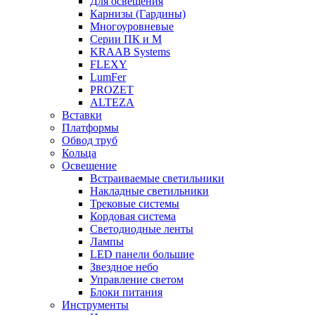
Для освещения
Карнизы (Гардины)
Многоуровневые
Серии ПК и М
KRAAB Systems
FLEXY
LumFer
PROZET
ALTEZA
Вставки
Платформы
Обвод труб
Кольца
Освещение
Встраиваемые светильники
Накладные светильники
Трековые системы
Кордовая система
Светодиодные ленты
Лампы
LED панели большие
Звездное небо
Управление светом
Блоки питания
Инструменты