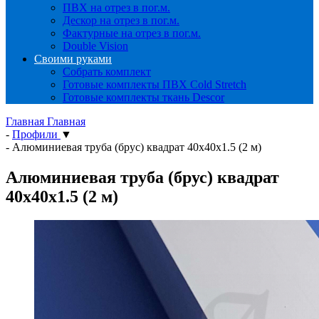
ПВХ на отрез в пог.м.
Дескор на отрез в пог.м.
Фактурные на отрез в пог.м.
Double Vision
Своими руками
Собрать комплект
Готовые комплекты ПВХ Cold Stretch
Готовые комплекты ткань Descor
Главная
Главная
-
Профили
▼
-
Алюминиевая труба (брус) квадрат 40х40х1.5 (2 м)
Алюминиевая труба (брус) квадрат
40х40х1.5 (2 м)