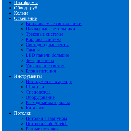
Платформы
Обвод труб
Кольца
Освещение
Встраиваемые светильники
Накладные светильники
Трековые системы
Кордовая система
Светодиодные ленты
Лампы
LED панели большие
Звездное небо
Управление светом
Блоки питания
Инструменты
Инструменты в аренду
Шпатели
Спецодежда
Оборудование
Расходные материалы
Каталоги
Потолки
Потолки с гарпуном
Потолки Cold Stretch
Резные потолки