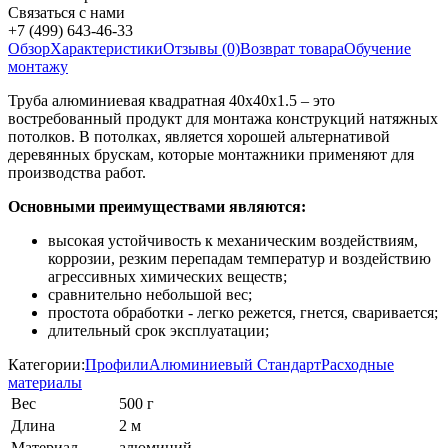
Связаться с нами
+7 (499) 643-46-33
Обзор
Характеристики
Отзывы (0)
Возврат товара
Обучение
монтажу
Труба алюминиевая квадратная 40х40х1.5 – это
востребованный продукт для монтажа конструкций натяжных
потолков. В потолках, является хорошей альтернативой
деревянных брускам, которые монтажники применяют для
производства работ.
Основными преимуществами являются:
высокая устойчивость к механическим воздействиям,
коррозии, резким перепадам температур и воздействию
агрессивных химических веществ;
сравнительно небольшой вес;
простота обработки - легко режется, гнется, сваривается;
длительный срок эксплуатации;
Категории:
Профили
Алюминиевый Стандарт
Расходные
материалы
Вес
500 г
Длина
2 м
Материал
алюминий