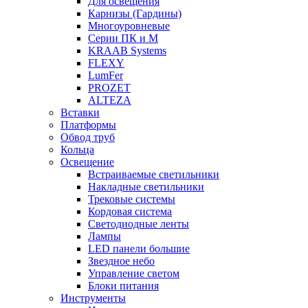
Для освещения
Карнизы (Гардины)
Многоуровневые
Серии ПК и М
KRAAB Systems
FLEXY
LumFer
PROZET
ALTEZA
Вставки
Платформы
Обвод труб
Кольца
Освещение
Встраиваемые светильники
Накладные светильники
Трековые системы
Кордовая система
Светодиодные ленты
Лампы
LED панели большие
Звездное небо
Управление светом
Блоки питания
Инструменты