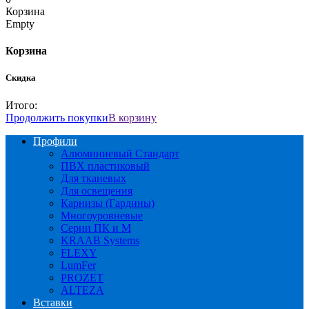
Корзина
Empty
Корзина
Скидка
Итого:
Продолжить покупки
В корзину
Профили
Алюминиевый Стандарт
ПВХ пластиковый
Для тканевых
Для освещения
Карнизы (Гардины)
Многоуровневые
Серии ПК и М
KRAAB Systems
FLEXY
LumFer
PROZET
ALTEZA
Вставки