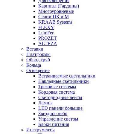
Для освещения
Карнизы (Гардины)
Многоуровневые
Серии ПК и М
KRAAB Systems
FLEXY
LumFer
PROZET
ALTEZA
Вставки
Платформы
Обвод труб
Кольца
Освещение
Встраиваемые светильники
Накладные светильники
Трековые системы
Кордовая система
Светодиодные ленты
Лампы
LED панели большие
Звездное небо
Управление светом
Блоки питания
Инструменты