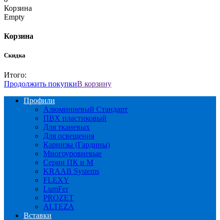
Корзина
Empty
Корзина
Скидка
Итого:
Продолжить покупки
В корзину
Профили
Алюминиевый Стандарт
ПВХ пластиковый
Для тканевых
Для освещения
Карнизы (Гардины)
Многоуровневые
Серии ПК и М
KRAAB Systems
FLEXY
LumFer
PROZET
ALTEZA
Вставки