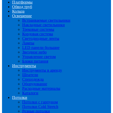
Платформы
Обвод труб
Кольца
Освещение
Встраиваемые светильники
Накладные светильники
Трековые системы
Кордовая система
Светодиодные ленты
Лампы
LED панели большие
Звездное небо
Управление светом
Блоки питания
Инструменты
Инструменты в аренду
Шпатели
Спецодежда
Оборудование
Расходные материалы
Каталоги
Потолки
Потолки с гарпуном
Потолки Cold Stretch
Резные потолки