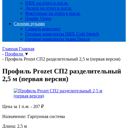
ПВХ на отрез в пог.м.
Дескор на отрез в пог.м.
Фактурные на отрез в пог.м.
Double Vision
Своими руками
Собрать комплект
Готовые комплекты ПВХ Cold Stretch
Готовые комплекты ткань Descor
Главная
Главная
-
Профили
▼
-
Профиль Prozet СП2 разделительный 2,5 м (первая версия)
Профиль Prozet СП2 разделительный
2,5 м (первая версия)
Цена за 1 п.м. -
207
₽
Назначение: Гарпунная система
Длина: 2,5 м