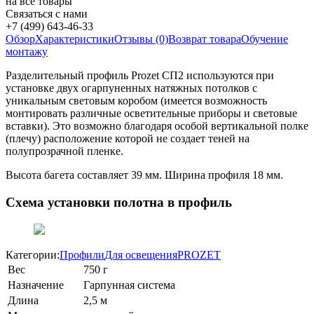
на все товары
Связаться с нами
+7 (499) 643-46-33
Обзор
Характеристики
Отзывы (0)
Возврат товара
Обучение
монтажу
Разделительный профиль Prozet СП2 используются при
установке двух огарпуненных натяжных потолков с
уникальным световым коробом (имеется возможность
монтировать различные осветительные приборы и световые
вставки). Это возможно благодаря особой вертикальной полке
(плечу) расположение которой не создает теней на
полупрозрачной пленке.
Высота багета составляет 39 мм. Ширина профиля 18 мм.
Схема установки полотна в профиль
Категории:
Профили
Для освещения
PROZET
Вес
750 г
Назначение
Гарпунная система
Длина
2,5 м