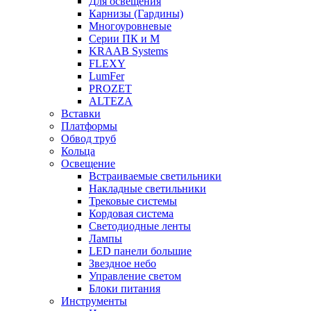
Для освещения
Карнизы (Гардины)
Многоуровневые
Серии ПК и М
KRAAB Systems
FLEXY
LumFer
PROZET
ALTEZA
Вставки
Платформы
Обвод труб
Кольца
Освещение
Встраиваемые светильники
Накладные светильники
Трековые системы
Кордовая система
Светодиодные ленты
Лампы
LED панели большие
Звездное небо
Управление светом
Блоки питания
Инструменты