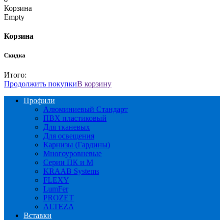
Корзина
Empty
Корзина
Скидка
Итого:
Продолжить покупки
В корзину
Профили
Алюминиевый Стандарт
ПВХ пластиковый
Для тканевых
Для освещения
Карнизы (Гардины)
Многоуровневые
Серии ПК и М
KRAAB Systems
FLEXY
LumFer
PROZET
ALTEZA
Вставки