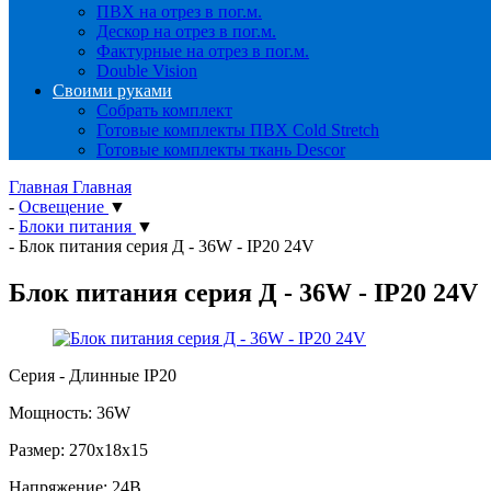
ПВХ на отрез в пог.м.
Дескор на отрез в пог.м.
Фактурные на отрез в пог.м.
Double Vision
Своими руками
Собрать комплект
Готовые комплекты ПВХ Cold Stretch
Готовые комплекты ткань Descor
Главная
Главная
-
Освещение
▼
-
Блоки питания
▼
-
Блок питания серия Д - 36W - IP20 24V
Блок питания серия Д - 36W - IP20 24V
Серия - Длинные IP20
Мощность: 36W
Размер: 270х18х15
Напряжение: 24В