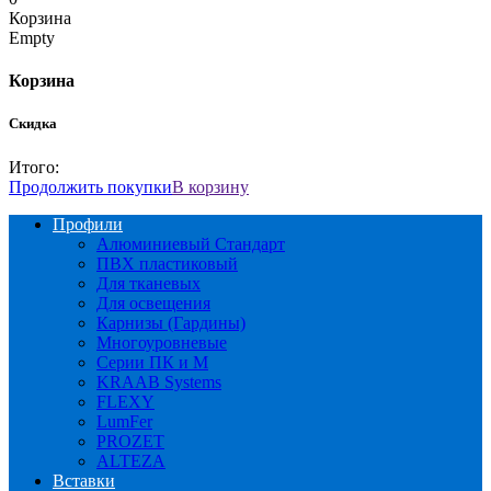
Корзина
Empty
Корзина
Скидка
Итого:
Продолжить покупки
В корзину
Профили
Алюминиевый Стандарт
ПВХ пластиковый
Для тканевых
Для освещения
Карнизы (Гардины)
Многоуровневые
Серии ПК и М
KRAAB Systems
FLEXY
LumFer
PROZET
ALTEZA
Вставки