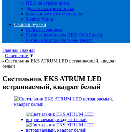
ПВХ на отрез в пог.м.
Дескор на отрез в пог.м.
Фактурные на отрез в пог.м.
Double Vision
Своими руками
Собрать комплект
Готовые комплекты ПВХ Cold Stretch
Готовые комплекты ткань Descor
Главная
Главная
-
Освещение
▼
-
Светильник EKS ATRUM LED встраиваемый, квадрат
белый
Светильник EKS ATRUM LED
встраиваемый, квадрат белый