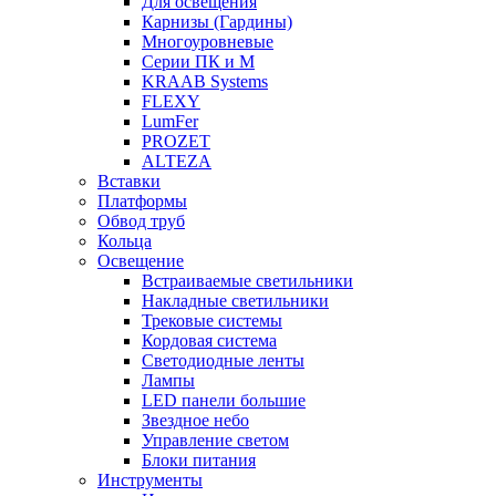
Для освещения
Карнизы (Гардины)
Многоуровневые
Серии ПК и М
KRAAB Systems
FLEXY
LumFer
PROZET
ALTEZA
Вставки
Платформы
Обвод труб
Кольца
Освещение
Встраиваемые светильники
Накладные светильники
Трековые системы
Кордовая система
Светодиодные ленты
Лампы
LED панели большие
Звездное небо
Управление светом
Блоки питания
Инструменты