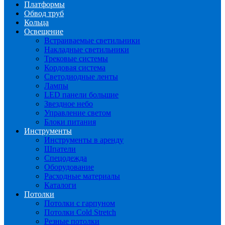
Платформы
Обвод труб
Кольца
Освещение
Встраиваемые светильники
Накладные светильники
Трековые системы
Кордовая система
Светодиодные ленты
Лампы
LED панели большие
Звездное небо
Управление светом
Блоки питания
Инструменты
Инструменты в аренду
Шпатели
Спецодежда
Оборудование
Расходные материалы
Каталоги
Потолки
Потолки с гарпуном
Потолки Cold Stretch
Резные потолки