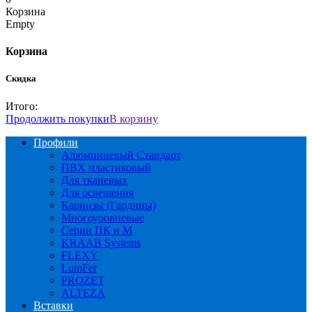
Корзина
Empty
Корзина
Скидка
Итого:
Продолжить покупки
В корзину
Профили
Алюминиевый Стандарт
ПВХ пластиковый
Для тканевых
Для освещения
Карнизы (Гардины)
Многоуровневые
Серии ПК и М
KRAAB Systems
FLEXY
LumFer
PROZET
ALTEZA
Вставки