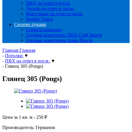
ПВХ на отрез в пог.м.
Дескор на отрез в пог.м.
Фактурные на отрез в пог.м.
Double Vision
Своими руками
Собрать комплект
Готовые комплекты ПВХ Cold Stretch
Готовые комплекты ткань Descor
Главная
Главная
-
Потолки
▼
-
ПВХ на отрез в пог.м.
▼
-
Глянец 305 (Pongs)
Глянец 305 (Pongs)
Цена за 1 кв. м -
250
₽
Производитель: Германия