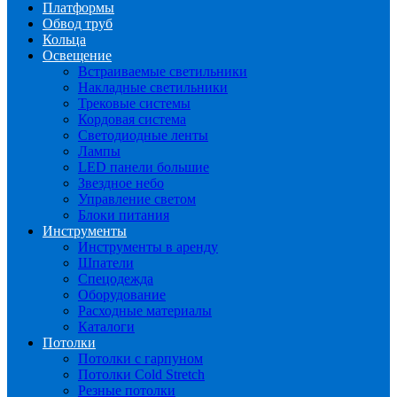
Платформы
Обвод труб
Кольца
Освещение
Встраиваемые светильники
Накладные светильники
Трековые системы
Кордовая система
Светодиодные ленты
Лампы
LED панели большие
Звездное небо
Управление светом
Блоки питания
Инструменты
Инструменты в аренду
Шпатели
Спецодежда
Оборудование
Расходные материалы
Каталоги
Потолки
Потолки с гарпуном
Потолки Cold Stretch
Резные потолки