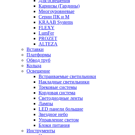
Для освещения
Карнизы (Гардины)
Многоуровневые
Серии ПК и М
KRAAB Systems
FLEXY
LumFer
PROZET
ALTEZA
Вставки
Платформы
Обвод труб
Кольца
Освещение
Встраиваемые светильники
Накладные светильники
Трековые системы
Кордовая система
Светодиодные ленты
Лампы
LED панели большие
Звездное небо
Управление светом
Блоки питания
Инструменты