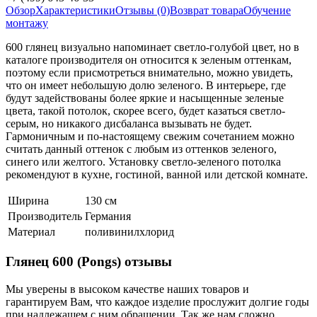
Обзор
Характеристики
Отзывы (0)
Возврат товара
Обучение
монтажу
600 глянец визуально напоминает светло-голубой цвет, но в
каталоге производителя он относится к зеленым оттенкам,
поэтому если присмотреться внимательно, можно увидеть,
что он имеет небольшую долю зеленого. В интерьере, где
будут задействованы более яркие и насыщенные зеленые
цвета, такой потолок, скорее всего, будет казаться светло-
серым, но никакого дисбаланса вызывать не будет.
Гармоничным и по-настоящему свежим сочетанием можно
считать данный оттенок с любым из оттенков зеленого,
синего или желтого. Установку светло-зеленого потолка
рекомендуют в кухне, гостиной, ванной или детской комнате.
Ширина
130 см
Производитель
Германия
Материал
поливинилхлорид
Глянец 600 (Pongs) отзывы
Мы уверены в высоком качестве наших товаров и
гарантируем Вам, что каждое изделие прослужит долгие годы
при надлежащем с ним обращении. Так же нам сложно