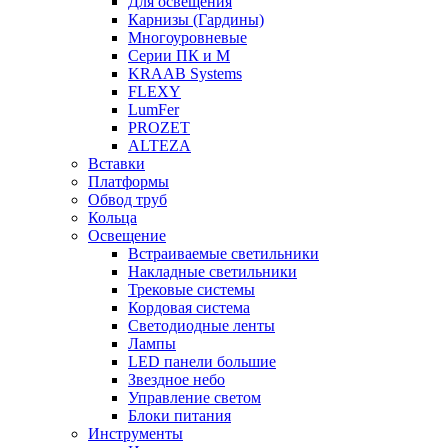
Для освещения
Карнизы (Гардины)
Многоуровневые
Серии ПК и М
KRAAB Systems
FLEXY
LumFer
PROZET
ALTEZA
Вставки
Платформы
Обвод труб
Кольца
Освещение
Встраиваемые светильники
Накладные светильники
Трековые системы
Кордовая система
Светодиодные ленты
Лампы
LED панели большие
Звездное небо
Управление светом
Блоки питания
Инструменты