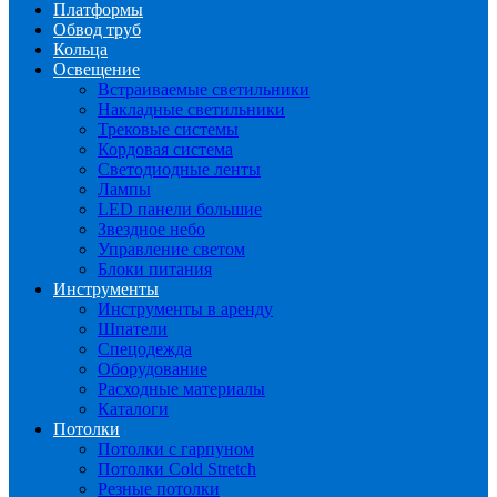
Платформы
Обвод труб
Кольца
Освещение
Встраиваемые светильники
Накладные светильники
Трековые системы
Кордовая система
Светодиодные ленты
Лампы
LED панели большие
Звездное небо
Управление светом
Блоки питания
Инструменты
Инструменты в аренду
Шпатели
Спецодежда
Оборудование
Расходные материалы
Каталоги
Потолки
Потолки с гарпуном
Потолки Cold Stretch
Резные потолки