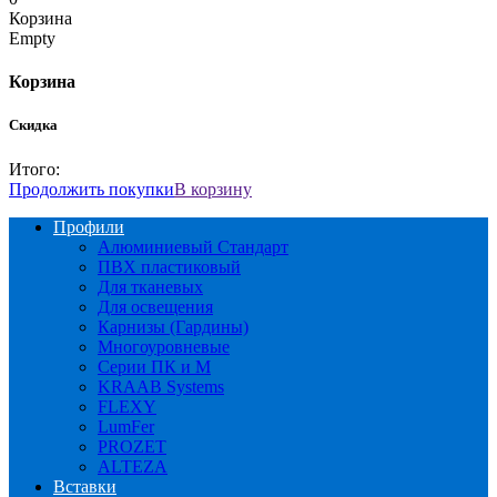
Корзина
Empty
Корзина
Скидка
Итого:
Продолжить покупки
В корзину
Профили
Алюминиевый Стандарт
ПВХ пластиковый
Для тканевых
Для освещения
Карнизы (Гардины)
Многоуровневые
Серии ПК и М
KRAAB Systems
FLEXY
LumFer
PROZET
ALTEZA
Вставки