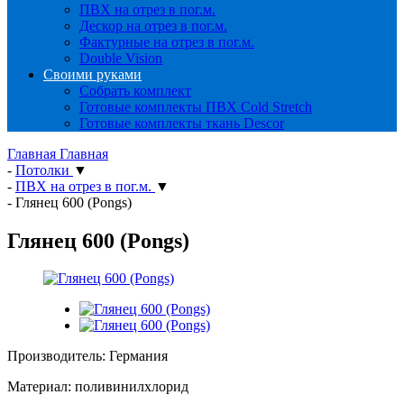
ПВХ на отрез в пог.м.
Дескор на отрез в пог.м.
Фактурные на отрез в пог.м.
Double Vision
Своими руками
Собрать комплект
Готовые комплекты ПВХ Cold Stretch
Готовые комплекты ткань Descor
Главная
Главная
-
Потолки
▼
-
ПВХ на отрез в пог.м.
▼
-
Глянец 600 (Pongs)
Глянец 600 (Pongs)
Производитель: Германия
Материал: поливинилхлорид