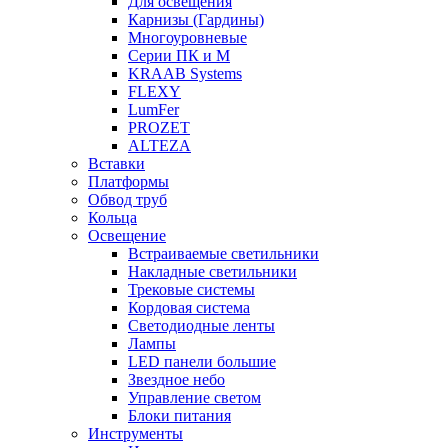
Для освещения
Карнизы (Гардины)
Многоуровневые
Серии ПК и М
KRAAB Systems
FLEXY
LumFer
PROZET
ALTEZA
Вставки
Платформы
Обвод труб
Кольца
Освещение
Встраиваемые светильники
Накладные светильники
Трековые системы
Кордовая система
Светодиодные ленты
Лампы
LED панели большие
Звездное небо
Управление светом
Блоки питания
Инструменты