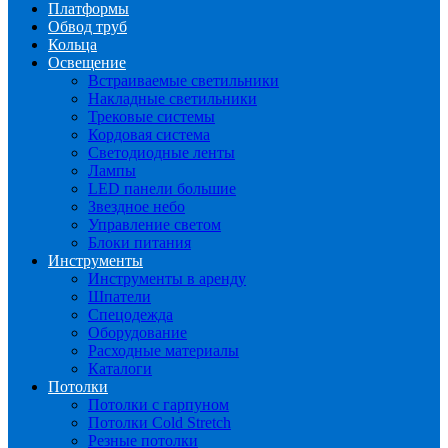
Платформы
Обвод труб
Кольца
Освещение
Встраиваемые светильники
Накладные светильники
Трековые системы
Кордовая система
Светодиодные ленты
Лампы
LED панели большие
Звездное небо
Управление светом
Блоки питания
Инструменты
Инструменты в аренду
Шпатели
Спецодежда
Оборудование
Расходные материалы
Каталоги
Потолки
Потолки с гарпуном
Потолки Cold Stretch
Резные потолки