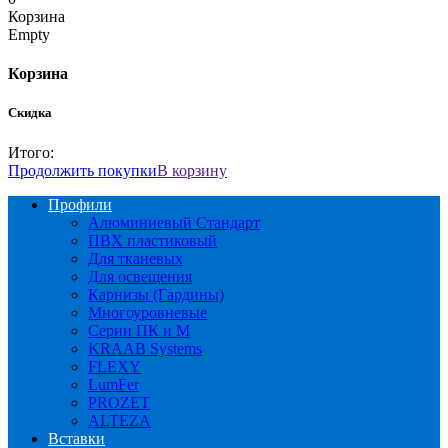
Корзина
Empty
Корзина
Скидка
Итого:
Продолжить покупки
В корзину
Профили
Алюминиевый Стандарт
ПВХ пластиковый
Для тканевых
Для освещения
Карнизы (Гардины)
Многоуровневые
Серии ПК и М
KRAAB Systems
FLEXY
LumFer
PROZET
ALTEZA
Вставки