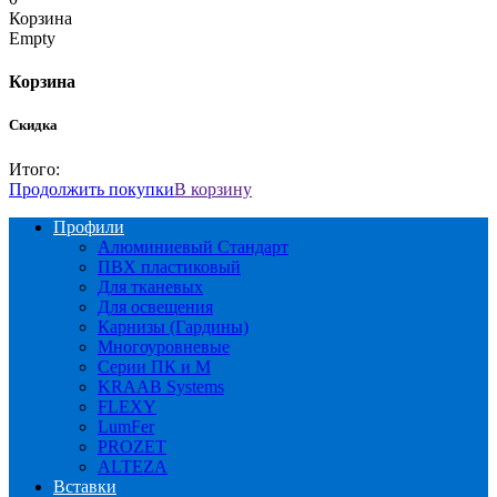
Корзина
Empty
Корзина
Скидка
Итого:
Продолжить покупки
В корзину
Профили
Алюминиевый Стандарт
ПВХ пластиковый
Для тканевых
Для освещения
Карнизы (Гардины)
Многоуровневые
Серии ПК и М
KRAAB Systems
FLEXY
LumFer
PROZET
ALTEZA
Вставки