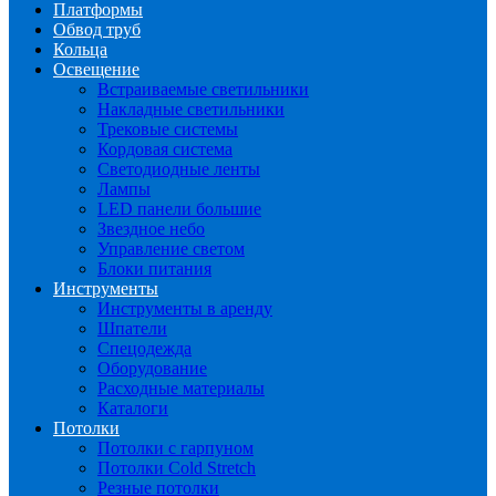
Платформы
Обвод труб
Кольца
Освещение
Встраиваемые светильники
Накладные светильники
Трековые системы
Кордовая система
Светодиодные ленты
Лампы
LED панели большие
Звездное небо
Управление светом
Блоки питания
Инструменты
Инструменты в аренду
Шпатели
Спецодежда
Оборудование
Расходные материалы
Каталоги
Потолки
Потолки с гарпуном
Потолки Cold Stretch
Резные потолки