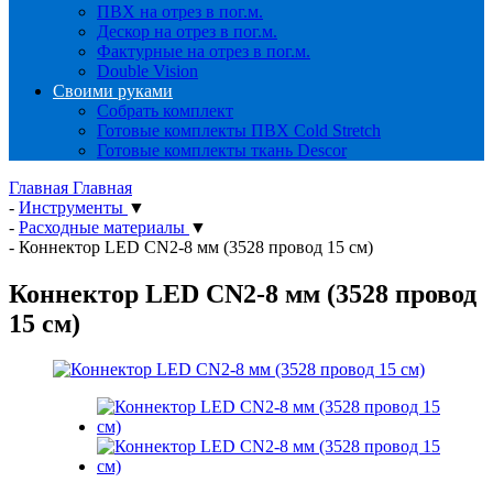
ПВХ на отрез в пог.м.
Дескор на отрез в пог.м.
Фактурные на отрез в пог.м.
Double Vision
Своими руками
Собрать комплект
Готовые комплекты ПВХ Cold Stretch
Готовые комплекты ткань Descor
Главная
Главная
-
Инструменты
▼
-
Расходные материалы
▼
-
Коннектор LED CN2-8 мм (3528 провод 15 см)
Коннектор LED CN2-8 мм (3528 провод
15 см)