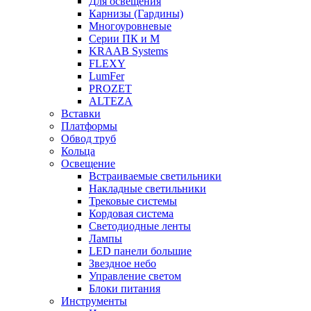
Для освещения
Карнизы (Гардины)
Многоуровневые
Серии ПК и М
KRAAB Systems
FLEXY
LumFer
PROZET
ALTEZA
Вставки
Платформы
Обвод труб
Кольца
Освещение
Встраиваемые светильники
Накладные светильники
Трековые системы
Кордовая система
Светодиодные ленты
Лампы
LED панели большие
Звездное небо
Управление светом
Блоки питания
Инструменты