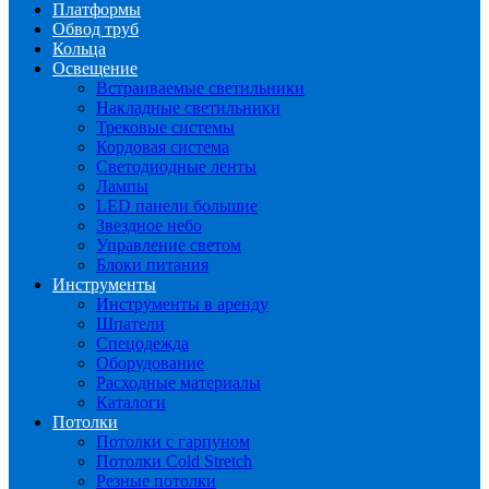
Платформы
Обвод труб
Кольца
Освещение
Встраиваемые светильники
Накладные светильники
Трековые системы
Кордовая система
Светодиодные ленты
Лампы
LED панели большие
Звездное небо
Управление светом
Блоки питания
Инструменты
Инструменты в аренду
Шпатели
Спецодежда
Оборудование
Расходные материалы
Каталоги
Потолки
Потолки с гарпуном
Потолки Cold Stretch
Резные потолки