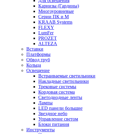
Для освещения
Карнизы (Гардины)
Многоуровневые
Серии ПК и М
KRAAB Systems
FLEXY
LumFer
PROZET
ALTEZA
Вставки
Платформы
Обвод труб
Кольца
Освещение
Встраиваемые светильники
Накладные светильники
Трековые системы
Кордовая система
Светодиодные ленты
Лампы
LED панели большие
Звездное небо
Управление светом
Блоки питания
Инструменты