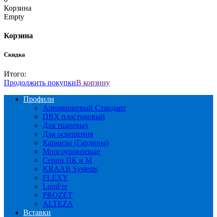
Корзина
Empty
Корзина
Скидка
Итого:
Продолжить покупки
В корзину
Профили
Алюминиевый Стандарт
ПВХ пластиковый
Для тканевых
Для освещения
Карнизы (Гардины)
Многоуровневые
Серии ПК и М
KRAAB Systems
FLEXY
LumFer
PROZET
ALTEZA
Вставки