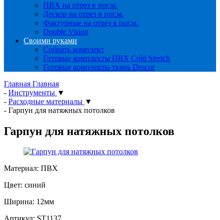
ПВХ на отрез в пог.м.
Дескор на отрез в пог.м.
Фактурные на отрез в пог.м.
Double Vision
Своими руками
Собрать комплект
Готовые комплекты ПВХ Cold Stretch
Готовые комплекты ткань Descor
Главная
Главная
-
Инструменты
▼
-
Расходные материалы
▼
-
Гарпун для натяжных потолков
Гарпун для натяжных потолков
Материал: ПВХ
Цвет: синий
Ширина: 12мм
Артикул:
ST1137