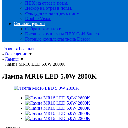
ПВХ на отрез в пог.м.
Дескор на отрез в пог.м.
Фактурные на отрез в пог.м.
Double Vision
Своими руками
Собрать комплект
Готовые комплекты ПВХ Cold Stretch
Готовые комплекты ткань Descor
Главная
Главная
-
Освещение
▼
-
Лампы
▼
-
Лампа MR16 LED 5,0W 2800K
Лампа MR16 LED 5,0W 2800K