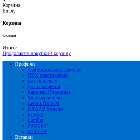
Корзина
Empty
Корзина
Скидка
Итого:
Продолжить покупки
В корзину
Профили
Алюминиевый Стандарт
ПВХ пластиковый
Для тканевых
Для освещения
Карнизы (Гардины)
Многоуровневые
Серии ПК и М
KRAAB Systems
FLEXY
LumFer
PROZET
ALTEZA
Вставки