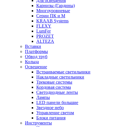
Для освещения
Карнизы (Гардины)
Многоуровневые
Серии ПК и М
KRAAB Systems
FLEXY
LumFer
PROZET
ALTEZA
Вставки
Платформы
Обвод труб
Кольца
Освещение
Встраиваемые светильники
Накладные светильники
Трековые системы
Кордовая система
Светодиодные ленты
Лампы
LED панели большие
Звездное небо
Управление светом
Блоки питания
Инструменты