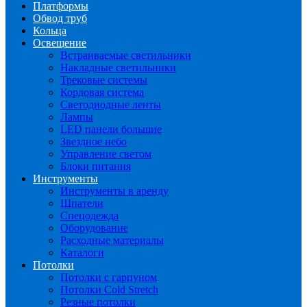
Платформы
Обвод труб
Кольца
Освещение
Встраиваемые светильники
Накладные светильники
Трековые системы
Кордовая система
Светодиодные ленты
Лампы
LED панели большие
Звездное небо
Управление светом
Блоки питания
Инструменты
Инструменты в аренду
Шпатели
Спецодежда
Оборудование
Расходные материалы
Каталоги
Потолки
Потолки с гарпуном
Потолки Cold Stretch
Резные потолки