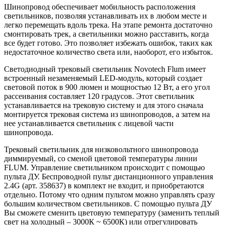
Шинопровод обеспечивает мобильность расположения
светильников, позволяя устанавливать их в любом месте и
легко перемещать вдоль трека. На этапе ремонта достаточно
смонтировать трек, а светильники можно расставить, когда
все будет готово. Это позволяет избежать ошибок, таких как
недостаточное количество света или, наоборот, его избыток.
Светодиодный трековый светильник Novotech Flum имеет
встроенный незаменяемый LED-модуль, который создает
световой поток в 900 люмен и мощностью 12 Вт, а его угол
рассеивания составляет 120 градусов. Этот светильник
устанавливается на трековую систему и для этого сначала
монтируется трековая система из шинопроводов, а затем на
нее устанавливается светильник с лицевой части
шинопровода.
Трековый светильник для низковольтного шинопровода
диммируемый, со сменой цветовой температуры линии
FLUM. Управление светильником происходит с помощью
пульта ДУ. Беспроводной пульт дистанционного управления
2.4G (арт. 358637) в комплект не входит, и приобретаются
отдельно. Потому что одним пультом можно управлять сразу
большим количеством светильников. С помощью пульта ДУ
Вы сможете сменить цветовую температуру (заменить теплый
свет на холодный – 3000К ~ 6500К) или отрегулировать