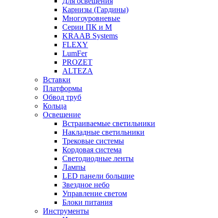
Для освещения
Карнизы (Гардины)
Многоуровневые
Серии ПК и М
KRAAB Systems
FLEXY
LumFer
PROZET
ALTEZA
Вставки
Платформы
Обвод труб
Кольца
Освещение
Встраиваемые светильники
Накладные светильники
Трековые системы
Кордовая система
Светодиодные ленты
Лампы
LED панели большие
Звездное небо
Управление светом
Блоки питания
Инструменты