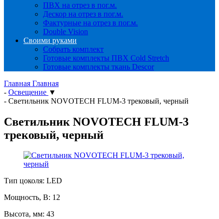
ПВХ на отрез в пог.м.
Дескор на отрез в пог.м.
Фактурные на отрез в пог.м.
Double Vision
Своими руками
Собрать комплект
Готовые комплекты ПВХ Cold Stretch
Готовые комплекты ткань Descor
Главная
Главная
-
Освещение
▼
-
Светильник NOVOTECH FLUM-3 трековый, черный
Светильник NOVOTECH FLUM-3
трековый, черный
Тип цоколя: LED
Мощность, В: 12
Высота, мм: 43