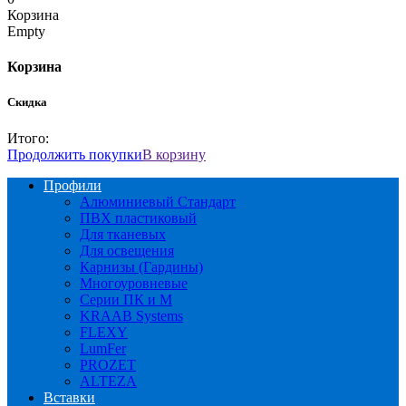
Корзина
Empty
Корзина
Скидка
Итого:
Продолжить покупки
В корзину
Профили
Алюминиевый Стандарт
ПВХ пластиковый
Для тканевых
Для освещения
Карнизы (Гардины)
Многоуровневые
Серии ПК и М
KRAAB Systems
FLEXY
LumFer
PROZET
ALTEZA
Вставки