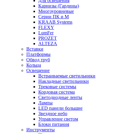
Для освещения
Карнизы (Гардины)
Многоуровневые
Серии ПК и М
KRAAB Systems
FLEXY
LumFer
PROZET
ALTEZA
Вставки
Платформы
Обвод труб
Кольца
Освещение
Встраиваемые светильники
Накладные светильники
Трековые системы
Кордовая система
Светодиодные ленты
Лампы
LED панели большие
Звездное небо
Управление светом
Блоки питания
Инструменты