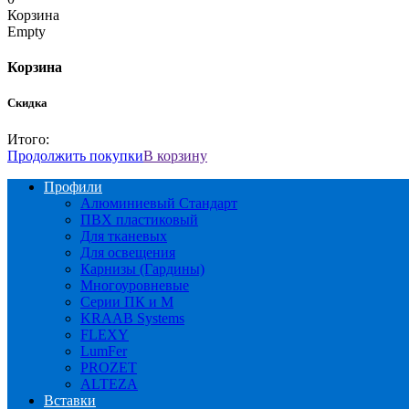
Корзина
Empty
Корзина
Скидка
Итого:
Продолжить покупки
В корзину
Профили
Алюминиевый Стандарт
ПВХ пластиковый
Для тканевых
Для освещения
Карнизы (Гардины)
Многоуровневые
Серии ПК и М
KRAAB Systems
FLEXY
LumFer
PROZET
ALTEZA
Вставки