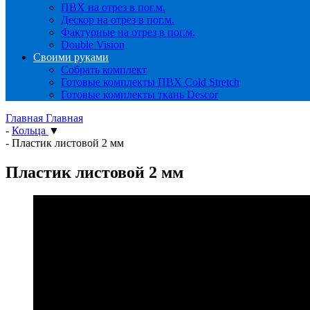
ПВХ на отрез в пог.м.
Дескор на отрез в пог.м.
Фактурные на отрез в пог.м.
Double Vision
Своими руками
Собрать комплект
Готовые комплекты ПВХ Cold Stretch
Готовые комплекты ткань Descor
Главная
Главная
-
Кольца
▼
-
Пластик листовой 2 мм
Пластик листовой 2 мм