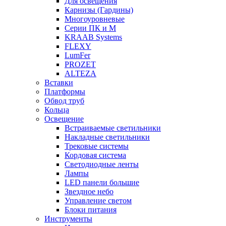
Для освещения
Карнизы (Гардины)
Многоуровневые
Серии ПК и М
KRAAB Systems
FLEXY
LumFer
PROZET
ALTEZA
Вставки
Платформы
Обвод труб
Кольца
Освещение
Встраиваемые светильники
Накладные светильники
Трековые системы
Кордовая система
Светодиодные ленты
Лампы
LED панели большие
Звездное небо
Управление светом
Блоки питания
Инструменты