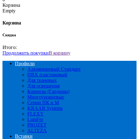
Корзина
Empty
Корзина
Скидка
Итого:
Продолжить покупки
В корзину
Профили
Алюминиевый Стандарт
ПВХ пластиковый
Для тканевых
Для освещения
Карнизы (Гардины)
Многоуровневые
Серии ПК и М
KRAAB Systems
FLEXY
LumFer
PROZET
ALTEZA
Вставки