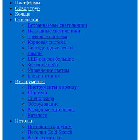
Платформы
Обвод труб
Кольца
Освещение
Встраиваемые светильники
Накладные светильники
Трековые системы
Кордовая система
Светодиодные ленты
Лампы
LED панели большие
Звездное небо
Управление светом
Блоки питания
Инструменты
Инструменты в аренду
Шпатели
Спецодежда
Оборудование
Расходные материалы
Каталоги
Потолки
Потолки с гарпуном
Потолки Cold Stretch
Резные потолки