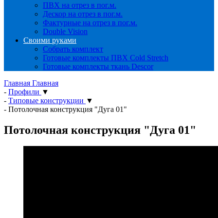
ПВХ на отрез в пог.м.
Дескор на отрез в пог.м.
Фактурные на отрез в пог.м.
Double Vision
Своими руками
Собрать комплект
Готовые комплекты ПВХ Cold Stretch
Готовые комплекты ткань Descor
Главная
Главная
-
Профили
▼
-
Типовые конструкции
▼
-
Потолочная конструкция "Дуга 01"
Потолочная конструкция "Дуга 01"