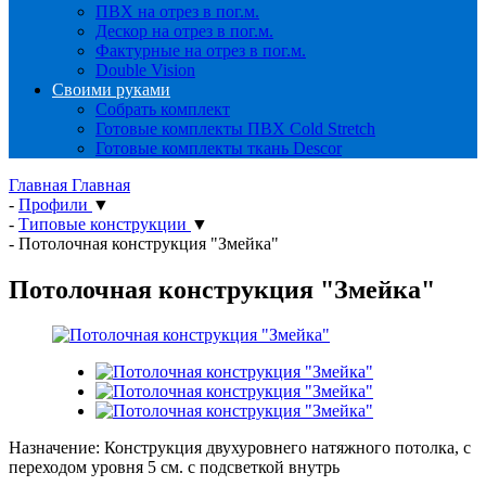
ПВХ на отрез в пог.м.
Дескор на отрез в пог.м.
Фактурные на отрез в пог.м.
Double Vision
Своими руками
Собрать комплект
Готовые комплекты ПВХ Cold Stretch
Готовые комплекты ткань Descor
Главная
Главная
-
Профили
▼
-
Типовые конструкции
▼
-
Потолочная конструкция "Змейка"
Потолочная конструкция "Змейка"
Назначение: Конструкция двухуровнего натяжного потолка, с
переходом уровня 5 см. с подсветкой внутрь