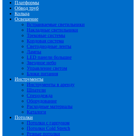
Платформы
Обвод труб
Кольца
Освещение
Встраиваемые светильники
Накладные светильники
Трековые системы
Кордовая система
Светодиодные ленты
Лампы
LED панели большие
Звездное небо
Управление светом
Блоки питания
Инструменты
Инструменты в аренду
Шпатели
Спецодежда
Оборудование
Расходные материалы
Каталоги
Потолки
Потолки с гарпуном
Потолки Cold Stretch
Резные потолки