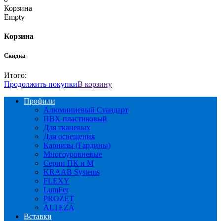
Корзина
Empty
Корзина
Скидка
Итого:
Продолжить покупки
В корзину
Профили
Алюминиевый Стандарт
ПВХ пластиковый
Для тканевых
Для освещения
Карнизы (Гардины)
Многоуровневые
Серии ПК и М
KRAAB Systems
FLEXY
LumFer
PROZET
ALTEZA
Вставки