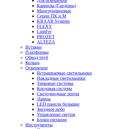
Для освещения
Карнизы (Гардины)
Многоуровневые
Серии ПК и М
KRAAB Systems
FLEXY
LumFer
PROZET
ALTEZA
Вставки
Платформы
Обвод труб
Кольца
Освещение
Встраиваемые светильники
Накладные светильники
Трековые системы
Кордовая система
Светодиодные ленты
Лампы
LED панели большие
Звездное небо
Управление светом
Блоки питания
Инструменты