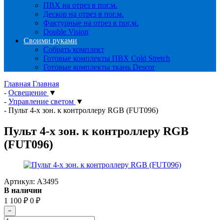
ПВХ на отрез в пог.м.
Дескор на отрез в пог.м.
Фактурные на отрез в пог.м.
Double Vision
Своими руками
Собрать комплект
Готовые комплекты ПВХ Cold Stretch
Готовые комплекты ткань Descor
Главная
Главная
-
Освещение
▼
-
Управление светом
▼
-
Пульт 4-х зон. к контроллеру RGB (FUT096)
Пульт 4-х зон. к контроллеру RGB
(FUT096)
Артикул:
A3495
В наличии
1 100
₽
0
₽