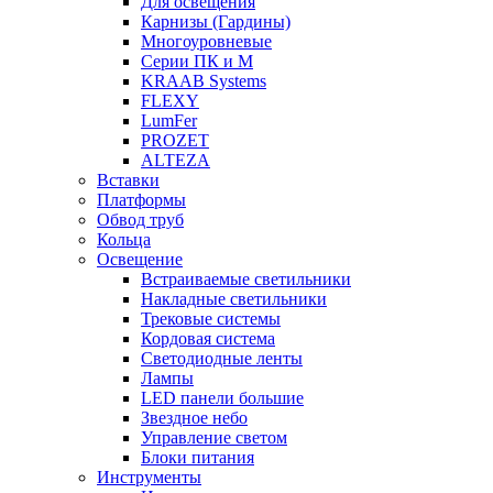
Для освещения
Карнизы (Гардины)
Многоуровневые
Серии ПК и М
KRAAB Systems
FLEXY
LumFer
PROZET
ALTEZA
Вставки
Платформы
Обвод труб
Кольца
Освещение
Встраиваемые светильники
Накладные светильники
Трековые системы
Кордовая система
Светодиодные ленты
Лампы
LED панели большие
Звездное небо
Управление светом
Блоки питания
Инструменты