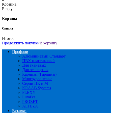
Корзина
Empty
Корзина
Скидка
Итого:
Продолжить покупки
В корзину
Профили
Алюминиевый Стандарт
ПВХ пластиковый
Для тканевых
Для освещения
Карнизы (Гардины)
Многоуровневые
Серии ПК и М
KRAAB Systems
FLEXY
LumFer
PROZET
ALTEZA
Вставки