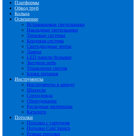
Платформы
Обвод труб
Кольца
Освещение
Встраиваемые светильники
Накладные светильники
Трековые системы
Кордовая система
Светодиодные ленты
Лампы
LED панели большие
Звездное небо
Управление светом
Блоки питания
Инструменты
Инструменты в аренду
Шпатели
Спецодежда
Оборудование
Расходные материалы
Каталоги
Потолки
Потолки с гарпуном
Потолки Cold Stretch
Резные потолки