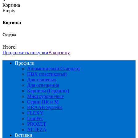
Корзина
Empty
Корзина
Скидка
Итого:
Продолжить покупки
В корзину
Профили
Алюминиевый Стандарт
ПВХ пластиковый
Для тканевых
Для освещения
Карнизы (Гардины)
Многоуровневые
Серии ПК и М
KRAAB Systems
FLEXY
LumFer
PROZET
ALTEZA
Вставки