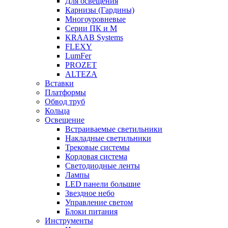
Для освещения
Карнизы (Гардины)
Многоуровневые
Серии ПК и М
KRAAB Systems
FLEXY
LumFer
PROZET
ALTEZA
Вставки
Платформы
Обвод труб
Кольца
Освещение
Встраиваемые светильники
Накладные светильники
Трековые системы
Кордовая система
Светодиодные ленты
Лампы
LED панели большие
Звездное небо
Управление светом
Блоки питания
Инструменты