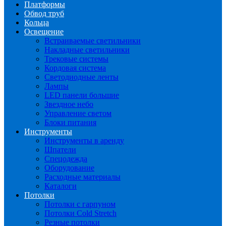
Платформы
Обвод труб
Кольца
Освещение
Встраиваемые светильники
Накладные светильники
Трековые системы
Кордовая система
Светодиодные ленты
Лампы
LED панели большие
Звездное небо
Управление светом
Блоки питания
Инструменты
Инструменты в аренду
Шпатели
Спецодежда
Оборудование
Расходные материалы
Каталоги
Потолки
Потолки с гарпуном
Потолки Cold Stretch
Резные потолки