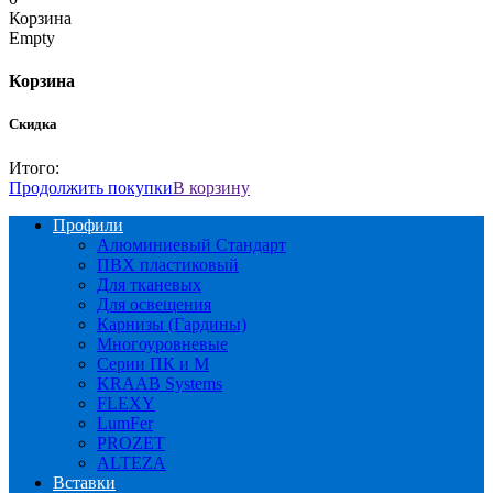
Корзина
Empty
Корзина
Скидка
Итого:
Продолжить покупки
В корзину
Профили
Алюминиевый Стандарт
ПВХ пластиковый
Для тканевых
Для освещения
Карнизы (Гардины)
Многоуровневые
Серии ПК и М
KRAAB Systems
FLEXY
LumFer
PROZET
ALTEZA
Вставки