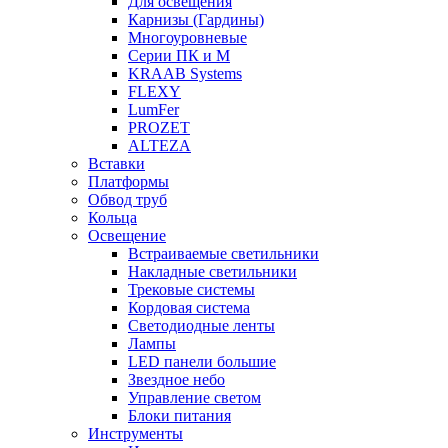
Для освещения
Карнизы (Гардины)
Многоуровневые
Серии ПК и М
KRAAB Systems
FLEXY
LumFer
PROZET
ALTEZA
Вставки
Платформы
Обвод труб
Кольца
Освещение
Встраиваемые светильники
Накладные светильники
Трековые системы
Кордовая система
Светодиодные ленты
Лампы
LED панели большие
Звездное небо
Управление светом
Блоки питания
Инструменты