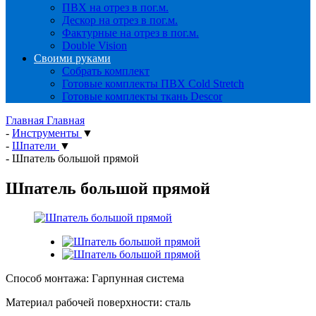
ПВХ на отрез в пог.м.
Дескор на отрез в пог.м.
Фактурные на отрез в пог.м.
Double Vision
Своими руками
Собрать комплект
Готовые комплекты ПВХ Cold Stretch
Готовые комплекты ткань Descor
Главная
Главная
-
Инструменты
▼
-
Шпатели
▼
-
Шпатель большой прямой
Шпатель большой прямой
Способ монтажа: Гарпунная система
Материал рабочей поверхности: сталь