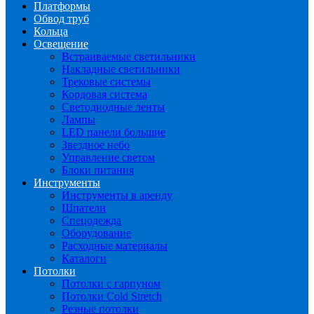
Платформы
Обвод труб
Кольца
Освещение
Встраиваемые светильники
Накладные светильники
Трековые системы
Кордовая система
Светодиодные ленты
Лампы
LED панели большие
Звездное небо
Управление светом
Блоки питания
Инструменты
Инструменты в аренду
Шпатели
Спецодежда
Оборудование
Расходные материалы
Каталоги
Потолки
Потолки с гарпуном
Потолки Cold Stretch
Резные потолки