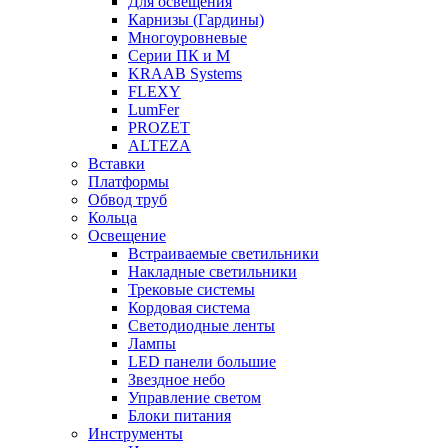
Для освещения
Карнизы (Гардины)
Многоуровневые
Серии ПК и М
KRAAB Systems
FLEXY
LumFer
PROZET
ALTEZA
Вставки
Платформы
Обвод труб
Кольца
Освещение
Встраиваемые светильники
Накладные светильники
Трековые системы
Кордовая система
Светодиодные ленты
Лампы
LED панели большие
Звездное небо
Управление светом
Блоки питания
Инструменты