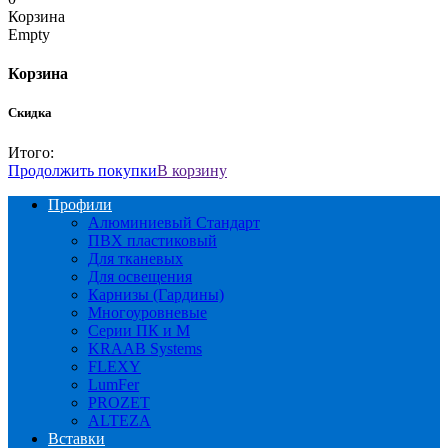
Корзина
Empty
Корзина
Скидка
Итого:
Продолжить покупки
В корзину
Профили
Алюминиевый Стандарт
ПВХ пластиковый
Для тканевых
Для освещения
Карнизы (Гардины)
Многоуровневые
Серии ПК и М
KRAAB Systems
FLEXY
LumFer
PROZET
ALTEZA
Вставки