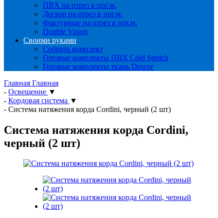
ПВХ на отрез в пог.м.
Дескор на отрез в пог.м.
Фактурные на отрез в пог.м.
Double Vision
Своими руками
Собрать комплект
Готовые комплекты ПВХ Cold Stretch
Готовые комплекты ткань Descor
Главная
Главная
-
Освещение
▼
-
Кордовая система
▼
-
Система натяжения корда Cordini, черный (2 шт)
Система натяжения корда Cordini,
черный (2 шт)