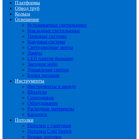
Платформы
Обвод труб
Кольца
Освещение
Встраиваемые светильники
Накладные светильники
Трековые системы
Кордовая система
Светодиодные ленты
Лампы
LED панели большие
Звездное небо
Управление светом
Блоки питания
Инструменты
Инструменты в аренду
Шпатели
Спецодежда
Оборудование
Расходные материалы
Каталоги
Потолки
Потолки с гарпуном
Потолки Cold Stretch
Резные потолки