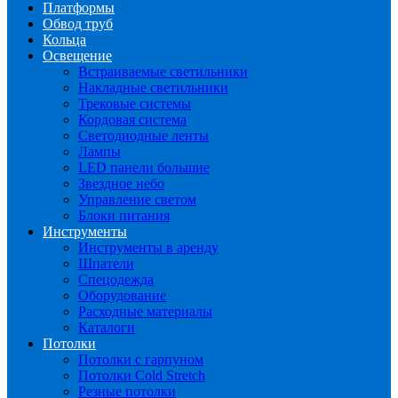
Платформы
Обвод труб
Кольца
Освещение
Встраиваемые светильники
Накладные светильники
Трековые системы
Кордовая система
Светодиодные ленты
Лампы
LED панели большие
Звездное небо
Управление светом
Блоки питания
Инструменты
Инструменты в аренду
Шпатели
Спецодежда
Оборудование
Расходные материалы
Каталоги
Потолки
Потолки с гарпуном
Потолки Cold Stretch
Резные потолки