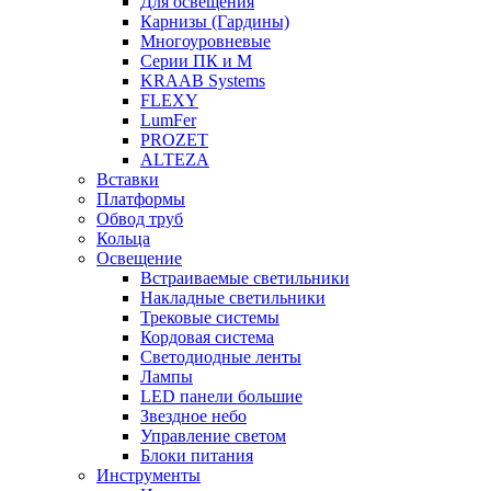
Для освещения
Карнизы (Гардины)
Многоуровневые
Серии ПК и М
KRAAB Systems
FLEXY
LumFer
PROZET
ALTEZA
Вставки
Платформы
Обвод труб
Кольца
Освещение
Встраиваемые светильники
Накладные светильники
Трековые системы
Кордовая система
Светодиодные ленты
Лампы
LED панели большие
Звездное небо
Управление светом
Блоки питания
Инструменты