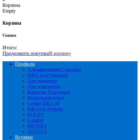
Корзина
Empty
Корзина
Скидка
Итого:
Продолжить покупки
В корзину
Профили
Алюминиевый Стандарт
ПВХ пластиковый
Для тканевых
Для освещения
Карнизы (Гардины)
Многоуровневые
Серии ПК и М
KRAAB Systems
FLEXY
LumFer
PROZET
ALTEZA
Вставки