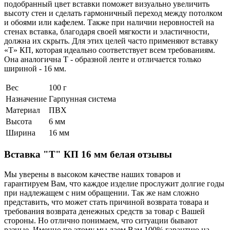
подобранный цвет вставки поможет визуально увеличить
высоту стен и сделать гармоничный переход между потолком
и обоями или кафелем. Также при наличии неровностей на
стенах вставка, благодаря своей мягкости и эластичности,
должна их скрыть. Для этих целей часто применяют вставку
«Т» КП, которая идеально соответствует всем требованиям.
Она аналогична Т - образной ленте и отличается только
шириной - 16 мм.
Вес
100 г
Назначение
Гарпунная система
Материал
ПВХ
Высота
6 мм
Ширина
16 мм
Вставка "Т" КП 16 мм белая отзывы
Мы уверены в высоком качестве наших товаров и
гарантируем Вам, что каждое изделие прослужит долгие годы
при надлежащем с ним обращении. Так же нам сложно
представить, что может стать причиной возврата товара и
требования возврата денежных средств за товар с Вашей
стороны. Но отлично понимаем, что ситуации бывают
разные. Именно по этому мы даем Вам 100% гарантию на