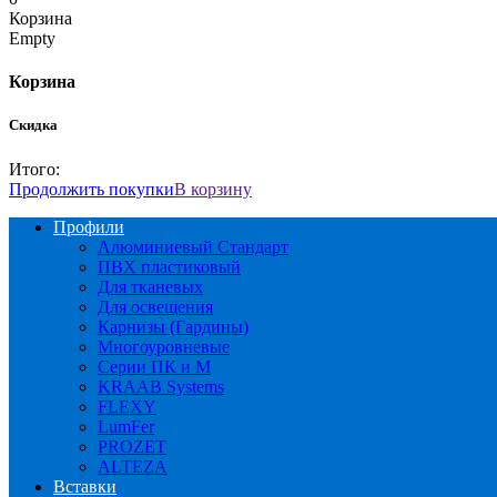
Корзина
Empty
Корзина
Скидка
Итого:
Продолжить покупки
В корзину
Профили
Алюминиевый Стандарт
ПВХ пластиковый
Для тканевых
Для освещения
Карнизы (Гардины)
Многоуровневые
Серии ПК и М
KRAAB Systems
FLEXY
LumFer
PROZET
ALTEZA
Вставки