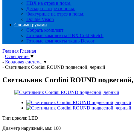
ПВХ на отрез в пог.м.
Дескор на отрез в пог.м.
Фактурные на отрез в пог.м.
Double Vision
Своими руками
Собрать комплект
Готовые комплекты ПВХ Cold Stretch
Готовые комплекты ткань Descor
Главная
Главная
-
Освещение
▼
-
Кордовая система
▼
-
Светильник Cordini ROUND подвесной, черный
Светильник Cordini ROUND подвесной
Тип цоколя: LED
Диаметр наружный, мм: 160