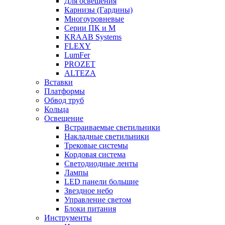
Для освещения
Карнизы (Гардины)
Многоуровневые
Серии ПК и М
KRAAB Systems
FLEXY
LumFer
PROZET
ALTEZA
Вставки
Платформы
Обвод труб
Кольца
Освещение
Встраиваемые светильники
Накладные светильники
Трековые системы
Кордовая система
Светодиодные ленты
Лампы
LED панели большие
Звездное небо
Управление светом
Блоки питания
Инструменты