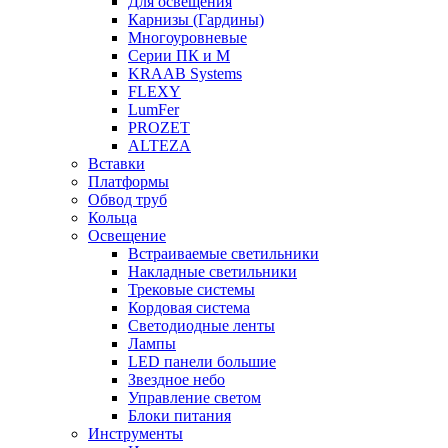
Для освещения
Карнизы (Гардины)
Многоуровневые
Серии ПК и М
KRAAB Systems
FLEXY
LumFer
PROZET
ALTEZA
Вставки
Платформы
Обвод труб
Кольца
Освещение
Встраиваемые светильники
Накладные светильники
Трековые системы
Кордовая система
Светодиодные ленты
Лампы
LED панели большие
Звездное небо
Управление светом
Блоки питания
Инструменты