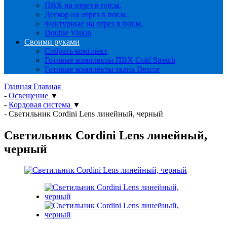
ПВХ на отрез в пог.м.
Дескор на отрез в пог.м.
Фактурные на отрез в пог.м.
Double Vision
Своими руками
Собрать комплект
Готовые комплекты ПВХ Cold Stretch
Готовые комплекты ткань Descor
Главная
Главная
-
Освещение
▼
-
Кордовая система
▼
-
Светильник Cordini Lens линейный, черный
Светильник Cordini Lens линейный,
черный