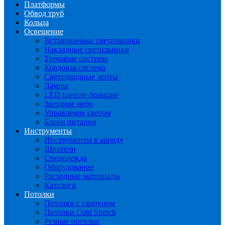
Платформы
Обвод труб
Кольца
Освещение
Встраиваемые светильники
Накладные светильники
Трековые системы
Кордовая система
Светодиодные ленты
Лампы
LED панели большие
Звездное небо
Управление светом
Блоки питания
Инструменты
Инструменты в аренду
Шпатели
Спецодежда
Оборудование
Расходные материалы
Каталоги
Потолки
Потолки с гарпуном
Потолки Cold Stretch
Резные потолки