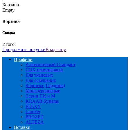
Корзина
Empty
Корзина
Скидка
Итого:
Продолжить покупки
В корзину
Профили
Алюминиевый Стандарт
ПВХ пластиковый
Для тканевых
Для освещения
Карнизы (Гардины)
Многоуровневые
Серии ПК и М
KRAAB Systems
FLEXY
LumFer
PROZET
ALTEZA
Вставки