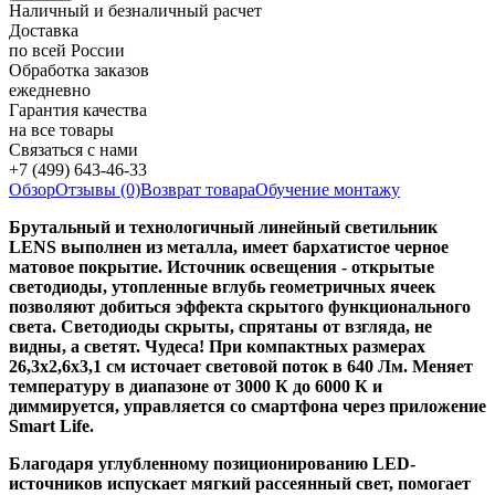
Наличный и безналичный расчет
Доставка
по всей России
Обработка заказов
ежедневно
Гарантия качества
на все товары
Связаться с нами
+7 (499) 643-46-33
Обзор
Отзывы (0)
Возврат товара
Обучение монтажу
Брутальный и технологичный линейный светильник
LENS выполнен из металла, имеет бархатистое черное
матовое покрытие. Источник освещения - открытые
светодиоды, утопленные вглубь геометричных ячеек
позволяют добиться эффекта скрытого функционального
света. Светодиоды скрыты, спрятаны от взгляда, не
видны, а светят. Чудеса! При компактных размерах
26,3х2,6х3,1 см источает световой поток в 640 Лм. Меняет
температуру в диапазоне от 3000 К до 6000 К и
диммируется, управляется со смартфона через приложение
Smart Life.
Благодаря углубленному позиционированию LED-
источников испускает мягкий рассеянный свет, помогает