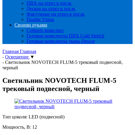
ПВХ на отрез в пог.м.
Дескор на отрез в пог.м.
Фактурные на отрез в пог.м.
Double Vision
Своими руками
Собрать комплект
Готовые комплекты ПВХ Cold Stretch
Готовые комплекты ткань Descor
Главная
Главная
-
Освещение
▼
-
Светильник NOVOTECH FLUM-5 трековый подвесной,
черный
Светильник NOVOTECH FLUM-5
трековый подвесной, черный
Тип цоколя: LED (подвесной)
Мощность, В: 12