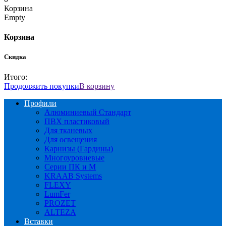
Корзина
Empty
Корзина
Скидка
Итого:
Продолжить покупки
В корзину
Профили
Алюминиевый Стандарт
ПВХ пластиковый
Для тканевых
Для освещения
Карнизы (Гардины)
Многоуровневые
Серии ПК и М
KRAAB Systems
FLEXY
LumFer
PROZET
ALTEZA
Вставки