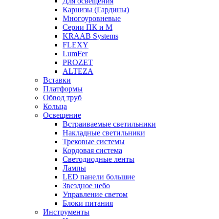
Для освещения
Карнизы (Гардины)
Многоуровневые
Серии ПК и М
KRAAB Systems
FLEXY
LumFer
PROZET
ALTEZA
Вставки
Платформы
Обвод труб
Кольца
Освещение
Встраиваемые светильники
Накладные светильники
Трековые системы
Кордовая система
Светодиодные ленты
Лампы
LED панели большие
Звездное небо
Управление светом
Блоки питания
Инструменты