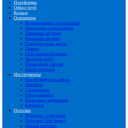
Платформы
Обвод труб
Кольца
Освещение
Встраиваемые светильники
Накладные светильники
Трековые системы
Кордовая система
Светодиодные ленты
Лампы
LED панели большие
Звездное небо
Управление светом
Блоки питания
Инструменты
Инструменты в аренду
Шпатели
Спецодежда
Оборудование
Расходные материалы
Каталоги
Потолки
Потолки с гарпуном
Потолки Cold Stretch
Резные потолки