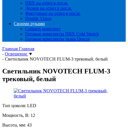
ПВХ на отрез в пог.м.
Дескор на отрез в пог.м.
Фактурные на отрез в пог.м.
Double Vision
Своими руками
Собрать комплект
Готовые комплекты ПВХ Cold Stretch
Готовые комплекты ткань Descor
Главная
Главная
-
Освещение
▼
-
Светильник NOVOTECH FLUM-3 трековый, белый
Светильник NOVOTECH FLUM-3
трековый, белый
Тип цоколя: LED
Мощность, В: 12
Высота, мм: 43