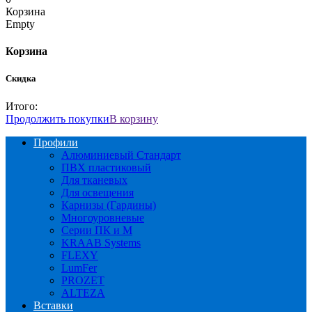
Корзина
Empty
Корзина
Скидка
Итого:
Продолжить покупки
В корзину
Профили
Алюминиевый Стандарт
ПВХ пластиковый
Для тканевых
Для освещения
Карнизы (Гардины)
Многоуровневые
Серии ПК и М
KRAAB Systems
FLEXY
LumFer
PROZET
ALTEZA
Вставки