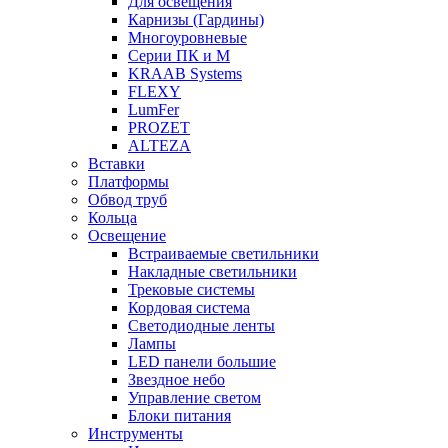
Для освещения
Карнизы (Гардины)
Многоуровневые
Серии ПК и М
KRAAB Systems
FLEXY
LumFer
PROZET
ALTEZA
Вставки
Платформы
Обвод труб
Кольца
Освещение
Встраиваемые светильники
Накладные светильники
Трековые системы
Кордовая система
Светодиодные ленты
Лампы
LED панели большие
Звездное небо
Управление светом
Блоки питания
Инструменты