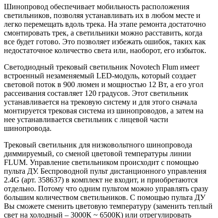
Шинопровод обеспечивает мобильность расположения
светильников, позволяя устанавливать их в любом месте и
легко перемещать вдоль трека. На этапе ремонта достаточно
смонтировать трек, а светильники можно расставить, когда
все будет готово. Это позволяет избежать ошибок, таких как
недостаточное количество света или, наоборот, его избыток.
Светодиодный трековый светильник Novotech Flum имеет
встроенный незаменяемый LED-модуль, который создает
световой поток в 900 люмен и мощностью 12 Вт, а его угол
рассеивания составляет 120 градусов. Этот светильник
устанавливается на трековую систему и для этого сначала
монтируется трековая система из шинопроводов, а затем на
нее устанавливается светильник с лицевой части
шинопровода.
Трековый светильник для низковольтного шинопровода
диммируемый, со сменой цветовой температуры линии
FLUM. Управление светильником происходит с помощью
пульта ДУ. Беспроводной пульт дистанционного управления
2.4G (арт. 358637) в комплект не входит, и приобретаются
отдельно. Потому что одним пультом можно управлять сразу
большим количеством светильников. С помощью пульта ДУ
Вы сможете сменить цветовую температуру (заменить теплый
свет на холодный – 3000К ~ 6500К) или отрегулировать