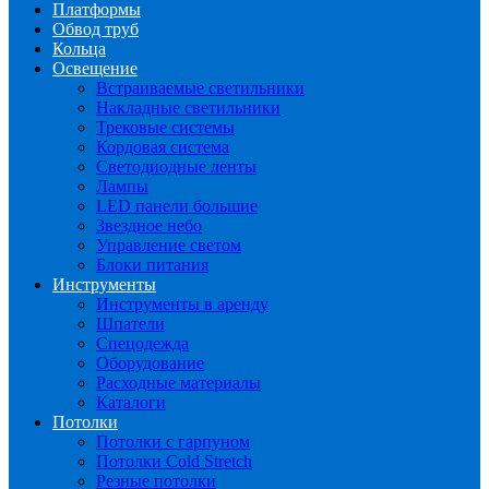
Платформы
Обвод труб
Кольца
Освещение
Встраиваемые светильники
Накладные светильники
Трековые системы
Кордовая система
Светодиодные ленты
Лампы
LED панели большие
Звездное небо
Управление светом
Блоки питания
Инструменты
Инструменты в аренду
Шпатели
Спецодежда
Оборудование
Расходные материалы
Каталоги
Потолки
Потолки с гарпуном
Потолки Cold Stretch
Резные потолки